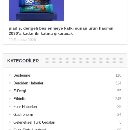
pladis, dengeli beslenmeye katkı sunan ürün hacmini
2030’a kadar iki katına çıkaracak
29 Temmuz 2026
KATEGORILER
Beslenme
116
Dergiden Haberler
324
E-Dergi
55
Etkinlik
245
Fuar Haberleri
28
Gastronomi
24
Geleneksel Türk Gıdaları
3