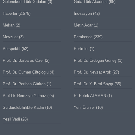
Geleneksel Türk Gıdaları
(3)
Gıda Türk Akademi
(95)
Haberler
(2.579)
İnovasyon
(42)
Mekan
(2)
Metin Acar
(1)
Mevzuat
(3)
Perakende
(239)
Perspektif
(52)
Portreler
(1)
Prof. Dr. Barbaros Özer
(2)
Prof. Dr. Erdoğan Güneş
(1)
Prof. Dr. Gürhan Çiftçioğlu
(4)
Prof. Dr. Nevzat Artık
(27)
Prof. Dr. Perihan Gürkan
(1)
Prof. Dr. Y. Birol Saygı
(35)
Prof.Dr. Remziye Yılmaz
(25)
R. Petek ATAMAN
(1)
Sürdürülebilirlikte Kadın
(10)
Yeni Ürünler
(10)
Yeşil Vadi
(28)