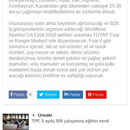
Birleşik Arap Emirlikleri, Katar, İran, İngiltere,
Azerbaycan, Kazakistan gibi ülkelerden yaklaşık 25-30
alıcıyı çağırmayı hedeflediklerini de sözlerine ekledi.
Uluslararası satın alma heyetinin ağırlanacağı ve B2B
iş görüşmelerinin organize edileceği Worldfood
İstanbul 5-8 Eylül 2018 tarihleri arasında TÜYAP Fuar
ve Kongre Merkezi’nde düzenlenecek. Fuar 4 gün
süresince içecek, süt ve süt ürünleri, et ve tavuk
ürünleri, yaş meyve ve sebze, deniz ürünleri,
dondurulmuş ürünler, temel gıdalar ve yağlar, şekerli
mamuller, unlu mamuller ve kuruyemiş ve gıda katkı
maddeleri başta olmak üzere pek çok ürünün yer
alacağı katılımcı profiline ev sahipliği yapacak.
Paylaş
0
Tweetle
Paylaş
Paylaş
Önceki
TPF, 5 ayda 506 çalışanına eğitim verdi