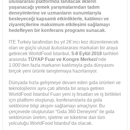
uluslararası platformda tanıtacak ilklerin
yaşanacağı yemek yarışmalarından tadım
deneyimlerine ve uzmanların sunumlarıyla
besleyeceği kapsamlı etkinliklerle, katılımcı ve
ziyaretçilerine maksimum etkileşimi sağlamayı
hedefleyen bir konferans programı sunacak.
ITE Turkey tarafından bu yıl 26’ıncı kez düzenlenecek
olan ve güçlü ulusal &uluslararası markaları bir araya
getirecek WorldFood İstanbul,
5-8 Eylül 2018
tarihleri
arasında
TÜYAP Fuar ve Kongre Merkezi
‘nde
1.000’den fazla markanın katılımıyla gıda dünyasını
birçok yeni ürünle tanıştırmaya hazırlanıyor.
Dünyada hızla gelişmeye devam eden gıda ürünleri ve
teknolojilerini aynı çatı altında bir araya getiren
WorldFood İstanbul Fuarı yeni iş fırsatları ve iş birlikleri
için platform oluşturup, konferanslarla da gıda
sektörüne bilgi akışını sağlamayı amaçlıyor. Bu
çerçevede oluşturulan “Gıda 360 Deneyimi” ile gıda
sektörünün üretim, işletme ve tüketime dair tüm
yolculuğu WorldFood İstanbul’da olacak.