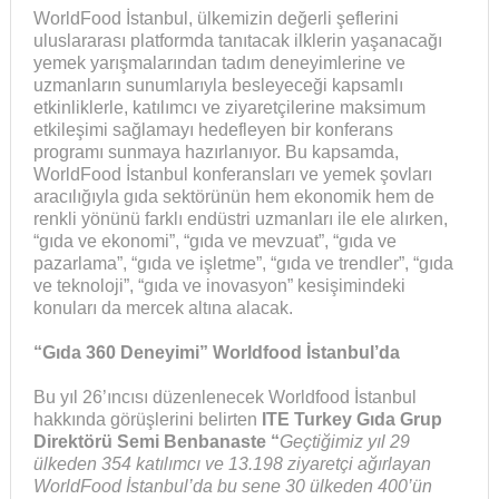
WorldFood İstanbul, ülkemizin değerli şeflerini
uluslararası platformda tanıtacak ilklerin yaşanacağı
yemek yarışmalarından tadım deneyimlerine ve
uzmanların sunumlarıyla besleyeceği kapsamlı
etkinliklerle, katılımcı ve ziyaretçilerine maksimum
etkileşimi sağlamayı hedefleyen bir konferans
programı sunmaya hazırlanıyor. Bu kapsamda,
WorldFood İstanbul konferansları ve yemek şovları
aracılığıyla gıda sektörünün hem ekonomik hem de
renkli yönünü farklı endüstri uzmanları ile ele alırken,
“gıda ve ekonomi”, “gıda ve mevzuat”, “gıda ve
pazarlama”, “gıda ve işletme”, “gıda ve trendler”, “gıda
ve teknoloji”, “gıda ve inovasyon” kesişimindeki
konuları da mercek altına alacak.
“Gıda 360 Deneyimi”
Worldfood İstanbul’da
Bu yıl 26’ıncısı düzenlenecek Worldfood İstanbul
hakkında görüşlerini belirten
ITE Turkey Gıda Grup
Direktörü Semi Benbanaste “
Geçtiğimiz yıl 29
ülkeden 354 katılımcı ve 13.198 ziyaretçi ağırlayan
WorldFood İstanbul’da bu sene 30 ülkeden 400’ün