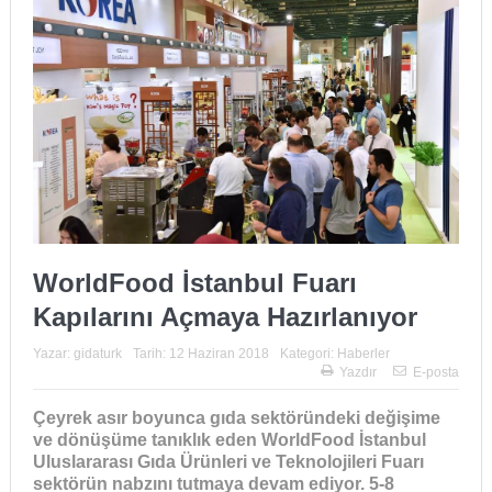
WorldFood İstanbul Fuarı
Kapılarını Açmaya Hazırlanıyor
Yazar:
gidaturk
Tarih:
12 Haziran 2018
Kategori:
Haberler
Yazdır
E-posta
Çeyrek asır boyunca gıda sektöründeki değişime
ve dönüşüme tanıklık eden WorldFood İstanbul
Uluslararası Gıda Ürünleri ve Teknolojileri Fuarı
sektörün nabzını tutmaya devam ediyor. 5-8