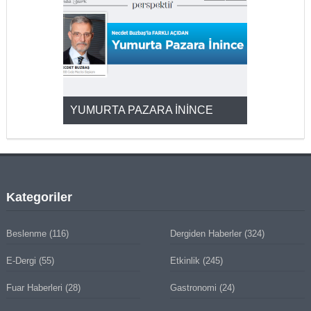
YUMURTA PAZARA İNİNCE
2025’ten 2
Kategoriler
Beslenme
(116)
Dergiden Haberler
(324)
E-Dergi
(55)
Etkinlik
(245)
Fuar Haberleri
(28)
Gastronomi
(24)