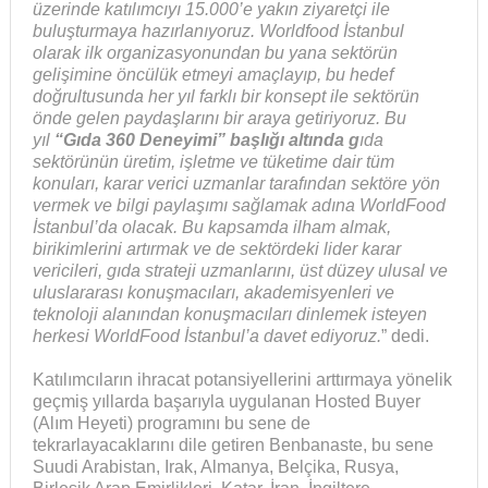
üzerinde katılımcıyı 15.000’e yakın ziyaretçi ile
buluşturmaya hazırlanıyoruz. Worldfood İstanbul
olarak ilk organizasyonundan bu yana sektörün
gelişimine öncülük etmeyi amaçlayıp, bu hedef
doğrultusunda her yıl farklı bir konsept ile sektörün
önde gelen paydaşlarını bir araya getiriyoruz. Bu
yıl
“Gıda 360 Deneyimi” başlığı altında g
ıda
sektörünün üretim, işletme ve tüketime dair tüm
konuları, karar verici uzmanlar tarafından sektöre yön
vermek ve bilgi paylaşımı sağlamak adına WorldFood
İstanbul’da olacak. Bu kapsamda ilham almak,
birikimlerini artırmak ve de sektördeki lider karar
vericileri, gıda strateji uzmanlarını, üst düzey ulusal ve
uluslararası konuşmacıları, akademisyenleri ve
teknoloji alanından konuşmacıları dinlemek isteyen
herkesi WorldFood İstanbul’a davet ediyoruz.
” dedi.
Katılımcıların ihracat potansiyellerini arttırmaya yönelik
geçmiş yıllarda başarıyla uygulanan Hosted Buyer
(Alım Heyeti) programını bu sene de
tekrarlayacaklarını dile getiren Benbanaste, bu sene
Suudi Arabistan, Irak, Almanya, Belçika, Rusya,