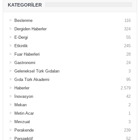
KATEGORILER
Beslenme
116
Dergiden Haberler
324
E-Dergi
55
Etkinlik
245
Fuar Haberleri
28
Gastronomi
24
Geleneksel Türk Gıdaları
3
Gıda Türk Akademi
95
Haberler
2.579
İnovasyon
42
Mekan
2
Metin Acar
1
Mevzuat
3
Perakende
239
Perspektif
52