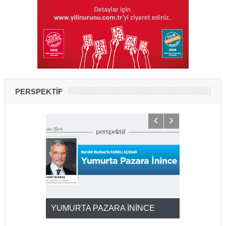
PERSPEKTİF
YUMURTA PAZARA İNİNCE
2025’ten 2