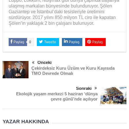
Luppo, Lokkum, Nutymax gibi dünya çapında başarıya
ulaşmış markaları bünyesinde bulunduruyor. Şölen
Gaziantep ve İstanbul’daki tesisleriyle üretimini
sürdürüyor. 2017 yılını 850 milyon TL ciro ile kapatan
Şölen’in yaklaşık 2 bin çalışanı bulunuyor.
Paylaş
0
Tweetle
Paylaş
Paylaş
Önceki
Çekirdeksiz Kuru Üzüm ve Kuru Kayısıda
TMO Devrede Olmalı
Sonraki
Ekolojik yaşam merkezi 5 haziran ‘dünya
çevre günü’nde açılıyor
YAZAR HAKKINDA