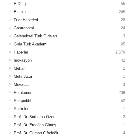
E-Dergi
55
Etkinlik
245
Fuar Haberleri
28
Gastronomi
24
Geleneksel Türk Gıdaları
3
Gıda Türk Akademi
95
Haberler
2.579
İnovasyon
42
Mekan
2
Metin Acar
1
Mevzuat
3
Perakende
239
Perspektif
52
Portreler
1
Prof. Dr. Barbaros Özer
2
Prof. Dr. Erdoğan Güneş
1
Prof. Dr. Gürhan Çiftçioğlu
4