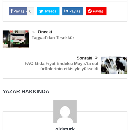
Paylaş
0
Tweetle
Paylaş
Paylaş
Önceki
Tagyad’dan Teşekkür
Sonraki
FAO Gıda Fiyat Endeksi Mayıs’ta süt
ürünlerinin etkisiyle yükseldi
YAZAR HAKKINDA
gidaturk