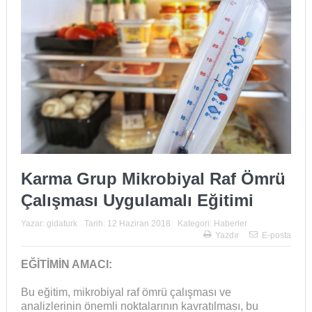
Karma Grup Mikrobiyal Raf Ömrü
Çalışması Uygulamalı Eğitimi
Yazar:
gidaturk
Tarih:
12 Haziran 2018
Kategori:
Haberler
Yazdır
E-posta
EĞİTİMİN AMACI:
Bu eğitim, mikrobiyal raf ömrü çalışması ve
analizlerinin önemli noktalarının kavratılması, bu