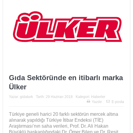
Gıda Sektöründe en itibarlı marka
Ülker
Yazar:
gidaturk
Tarih:
29 Haziran 2018
Kategori:
Haberler
Yazdır
E-posta
Türkiye geneli harici 20 farklı sektörün mercek altına
alınarak yapıldığı Türkiye İtibar Endeksi (TİE)
Araştırması’nın saha verileri, Prof. Dr. Ali Hakan
Büyüklü başkanlığındaki Dr. Ömer Bilen ve Dr. Reşit