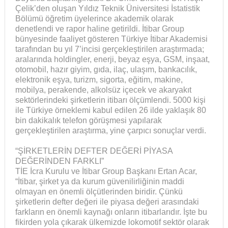
Çelik’den oluşan Yıldız Teknik Üniversitesi İstatistik
Bölümü öğretim üyelerince akademik olarak
denetlendi ve rapor haline getirildi. İtibar Group
bünyesinde faaliyet gösteren Türkiye İtibar Akademisi
tarafından bu yıl 7’incisi gerçekleştirilen araştırmada;
aralarında holdingler, enerji, beyaz eşya, GSM, inşaat,
otomobil, hazır giyim, gıda, ilaç, ulaşım, bankacılık,
elektronik eşya, turizm, sigorta, eğitim, makine,
mobilya, perakende, alkolsüz içecek ve akaryakıt
sektörlerindeki şirketlerin itibarı ölçümlendi. 5000 kişi
ile Türkiye örneklemi kabul edilen 26 ilde yaklaşık 80
bin dakikalık telefon görüşmesi yapılarak
gerçekleştirilen araştırma, yine çarpıcı sonuçlar verdi.
“ŞİRKETLERİN DEFTER DEĞERİ PİYASA
DEĞERİNDEN FARKLI”
TİE İcra Kurulu ve İtibar Group Başkanı Ertan Acar,
“İtibar, şirket ya da kurum güvenilirliğinin maddi
olmayan en önemli ölçütlerinden biridir. Çünkü
şirketlerin defter değeri ile piyasa değeri arasındaki
farkların en önemli kaynağı onların itibarlarıdır. İşte bu
fikirden yola çıkarak ülkemizde lokomotif sektör olarak