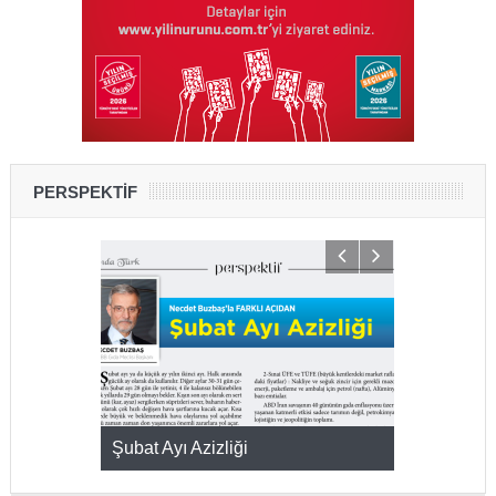
PERSPEKTİF
KMAK
Şubat Ayı Azizliği
YUMURTA P