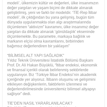
modeli’, ülkemizin kültür ve değerleri, ülke insanımızın
değer yargıları ve yaşam biçimi de dikkate alınarak
geliştirilmiş, yeni ve farklı bir modeldir. ‘TİE-Rep İtibar
modeli’, ilk çıktığından bu yana gelişmiş, bugün tüm
dünyada uygulanmakta olan algı araştırmalarında
ölçümlenen “aktivizm” kavramını, ülke insanımız değer
yargıları da dikkate alınarak ‘gönüldaşlık’ ekseninde
ölçümlemekte. Bu parametre, markaya bağlılık ve
markanın elçisi olma kavramlarını, birbirinden
bağımsız değerlendiren bir yaklaşım”
“BİLİMSEL ALT YAPI SAĞLADIK”
Yıldız Teknik Üniversitesi İstatistik Bölümü Başkanı
Prof. Dr. Ali Hakan Büyüklü, “İtibar endeksi, ekonomik
ve finansal içerikli olarak belirlenmiş sektörlerde
uygulanıyor. Biz ‘Türkiye İtibar Endeksi’nin akademik
içeriğinde yer alıyoruz. İtibarın oluşumu ve gelişimini
etkileyen değişkenlerin, faktörlerin izlenmesi ve
değerlendirilmesinde üniversitemiz bilimsel altyapıyı
sağlıyor” dedi.
TİE’DEN NASIL YARARLANILACAK?