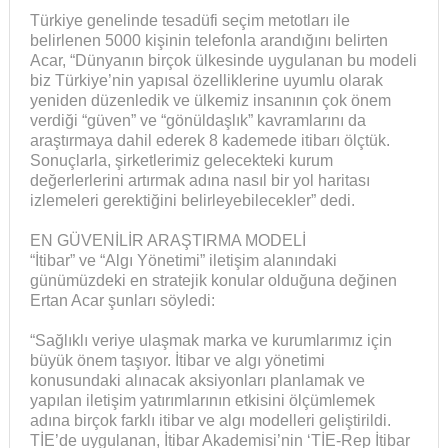
Türkiye genelinde tesadüfi seçim metotları ile
belirlenen 5000 kişinin telefonla arandığını belirten
Acar, “Dünyanın birçok ülkesinde uygulanan bu modeli
biz Türkiye’nin yapısal özelliklerine uyumlu olarak
yeniden düzenledik ve ülkemiz insanının çok önem
verdiği “güven” ve “gönüldaşlık” kavramlarını da
araştırmaya dahil ederek 8 kademede itibarı ölçtük.
Sonuçlarla, şirketlerimiz gelecekteki kurum
değerlerlerini artırmak adına nasıl bir yol haritası
izlemeleri gerektiğini belirleyebilecekler” dedi.
EN GÜVENİLİR ARAŞTIRMA MODELİ
“İtibar” ve “Algı Yönetimi” iletişim alanındaki
günümüzdeki en stratejik konular olduğuna değinen
Ertan Acar şunları söyledi:
“Sağlıklı veriye ulaşmak marka ve kurumlarımız için
büyük önem taşıyor. İtibar ve algı yönetimi
konusundaki alınacak aksiyonları planlamak ve
yapılan iletişim yatırımlarının etkisini ölçümlemek
adına birçok farklı itibar ve algı modelleri geliştirildi.
TİE’de uygulanan, İtibar Akademisi’nin ‘TİE-Rep İtibar