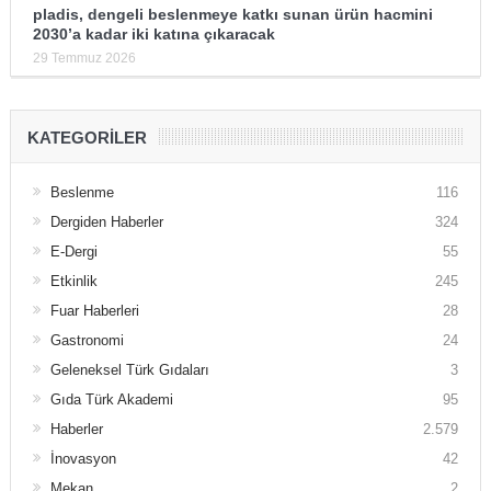
pladis, dengeli beslenmeye katkı sunan ürün hacmini
2030’a kadar iki katına çıkaracak
29 Temmuz 2026
KATEGORILER
Beslenme
116
Dergiden Haberler
324
E-Dergi
55
Etkinlik
245
Fuar Haberleri
28
Gastronomi
24
Geleneksel Türk Gıdaları
3
Gıda Türk Akademi
95
Haberler
2.579
İnovasyon
42
Mekan
2