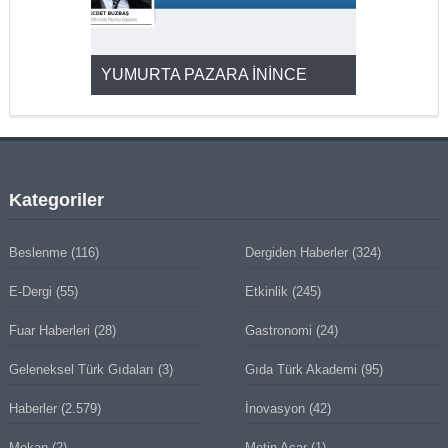
YUMURTA PAZARA İNİNCE
2025’ten 2
Kategoriler
Beslenme
(116)
Dergiden Haberler
(324)
E-Dergi
(55)
Etkinlik
(245)
Fuar Haberleri
(28)
Gastronomi
(24)
Geleneksel Türk Gıdaları
(3)
Gıda Türk Akademi
(95)
Haberler
(2.579)
İnovasyon
(42)
Mekan
(2)
Metin Acar
(1)