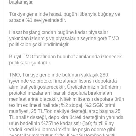
başlamıştır.
Türkiye genelinde hasat, bugün itibarıyla buğday ve
arpada %1 seviyesindedir.
Hasat başlangıcından bugüne kadar piyasalar
yakından izlenmiş ve piyasaların seyrine göre TMO
politikaları şekillendirilmiştir.
Bu yıl TMO tarafından hububat alımlarında izlenecek
politikalar şunlardır:
TMO, Türkiye genelinde bulunan yaklaşık 280
işyerinde ve protokol imzalanan lisanslı depolarda
alım faaliyeti gösterecektir. Üreticilerimizin ürünlerini
protokol imzalanan lisanslı depolara bırakmaları
menfaatlerine olacaktır. Nitekim lisanslı depolara ürün
teslim edilmesi halinde; %2 stopaj, %2 SGK primi
muafiyeti, 25 TL/Ton nakliye desteği, araç başına 25
TL analiz desteği, depo kira ücreti desteğinin yanında
ürün bedelinin %75’ine kadar sıfır (%0) faizli 9 ay
vadeli kredi kullanma imkânı ile peşin ödeme gibi
avantajlar mevcuttur. Çiftçi Kayıt Sistemi’ne kayıtlı