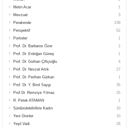
Metin Acar
1
Mevzuat
3
Perakende
239
Perspektif
52
Portreler
1
Prof. Dr. Barbaros Özer
2
Prof. Dr. Erdoğan Güneş
1
Prof. Dr. Gürhan Çiftçioğlu
4
Prof. Dr. Nevzat Artık
27
Prof. Dr. Perihan Gürkan
1
Prof. Dr. Y. Birol Saygı
35
Prof.Dr. Remziye Yılmaz
25
R. Petek ATAMAN
1
Sürdürülebilirlikte Kadın
10
Yeni Ürünler
10
Yeşil Vadi
28