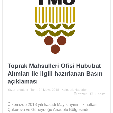
Toprak Mahsulleri Ofisi Hububat
Alımları ile ilgili hazırlanan Basın
açıklaması
Yazar:
gidaturk
Tarih:
14 Mayıs 2018
Kategori:
Haberler
Yazdır
E-posta
Ülkemizde 2018 yılı hasadı Mayıs ayının ilk haftası
Çukurova ve Güneydoğu Anadolu Bölgesinde