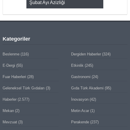
KMAK
Şubat Ayı Azizliği
YUMURTA P
Kategoriler
Beslenme
(116)
Dergiden Haberler
(324)
E-Dergi
(55)
Etkinlik
(245)
Fuar Haberleri
(28)
Gastronomi
(24)
Geleneksel Türk Gıdaları
(3)
Gıda Türk Akademi
(95)
Haberler
(2.577)
İnovasyon
(42)
Mekan
(2)
Metin Acar
(1)
Mevzuat
(3)
Perakende
(237)