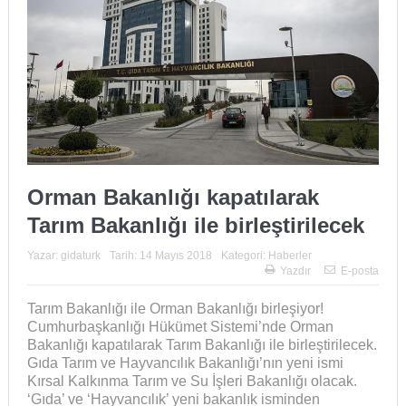
Orman Bakanlığı kapatılarak
Tarım Bakanlığı ile birleştirilecek
Yazar:
gidaturk
Tarih:
14 Mayıs 2018
Kategori:
Haberler
Yazdır
E-posta
Tarım Bakanlığı ile Orman Bakanlığı birleşiyor!
Cumhurbaşkanlığı Hükümet Sistemi’nde Orman
Bakanlığı kapatılarak Tarım Bakanlığı ile birleştirilecek.
Gıda Tarım ve Hayvancılık Bakanlığı’nın yeni ismi
Kırsal Kalkınma Tarım ve Su İşleri Bakanlığı olacak.
‘Gıda’ ve ‘Hayvancılık’ yeni bakanlık isminden