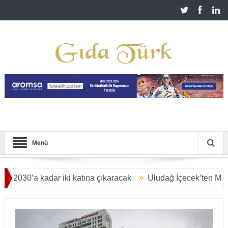
Menü
’a kadar iki katına çıkaracak
Uludağ İçecek’ten Malatya’ya 2
LYAR DOLARA ULAŞACAK