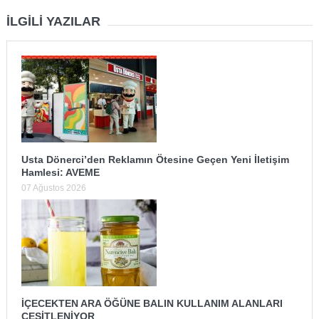
İLGILI YAZILAR
Usta Dönerci’den Reklamın Ötesine Geçen Yeni İletişim
Hamlesi: AVEME
07 Ağustos 2026
İÇECEKTEN ARA ÖĞÜNE BALIN KULLANIM ALANLARI
ÇEŞİTLENİYOR