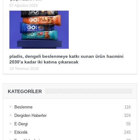
07 Ağustos 2026
pladis, dengeli beslenmeye katkı sunan ürün hacmini
2030’a kadar iki katına çıkaracak
29 Temmuz 2026
KATEGORILER
Beslenme
116
Dergiden Haberler
324
E-Dergi
55
Etkinlik
245