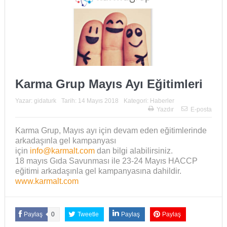
Karma Grup Mayıs Ayı Eğitimleri
Yazar:
gidaturk
Tarih:
14 Mayıs 2018
Kategori:
Haberler
Yazdır
E-posta
Karma Grup, Mayıs ayı için devam eden eğitimlerinde
arkadaşınla gel kampanyası
için
info@karmalt.com
dan bilgi alabilirsiniz.
18 mayıs Gıda Savunması ile 23-24 Mayıs HACCP
eğitimi arkadaşınla gel kampanyasına dahildir.
www.karmalt.com
Paylaş
0
Tweetle
Paylaş
Paylaş