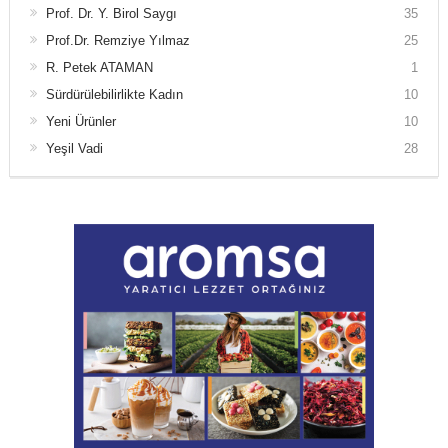
Prof. Dr. Y. Birol Saygı
35
Prof.Dr. Remziye Yılmaz
25
R. Petek ATAMAN
1
Sürdürülebilirlikte Kadın
10
Yeni Ürünler
10
Yeşil Vadi
28