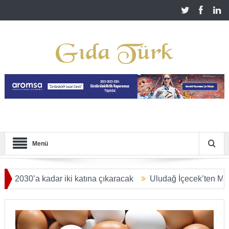
Menü
’a kadar iki katına çıkaracak
Uludağ İçecek’ten Malatya’ya 
İLYAR DOLARA ULAŞACAK