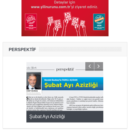
PERSPEKTİF
KMAK
Şubat Ayı Azizliği
YUMURTA P