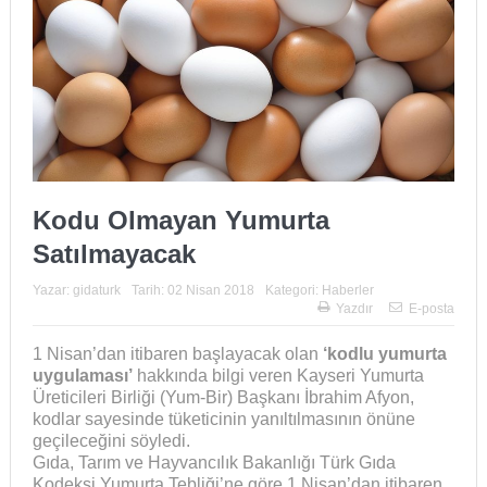
Kodu Olmayan Yumurta
Satılmayacak
Yazar:
gidaturk
Tarih:
02 Nisan 2018
Kategori:
Haberler
Yazdır
E-posta
1 Nisan’dan itibaren başlayacak olan
‘kodlu yumurta
uygulaması’
hakkında bilgi veren Kayseri Yumurta
Üreticileri Birliği (Yum-Bir) Başkanı İbrahim Afyon,
kodlar sayesinde tüketicinin yanıltılmasının önüne
geçileceğini söyledi.
Gıda, Tarım ve Hayvancılık Bakanlığı Türk Gıda
Kodeksi Yumurta Tebliği’ne göre 1 Nisan’dan itibaren