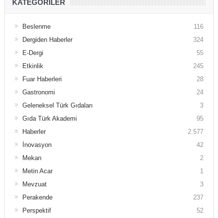
KATEGORILER
Beslenme
116
Dergiden Haberler
324
E-Dergi
55
Etkinlik
245
Fuar Haberleri
28
Gastronomi
24
Geleneksel Türk Gıdaları
3
Gıda Türk Akademi
95
Haberler
2.577
İnovasyon
42
Mekan
2
Metin Acar
1
Mevzuat
3
Perakende
237
Perspektif
52