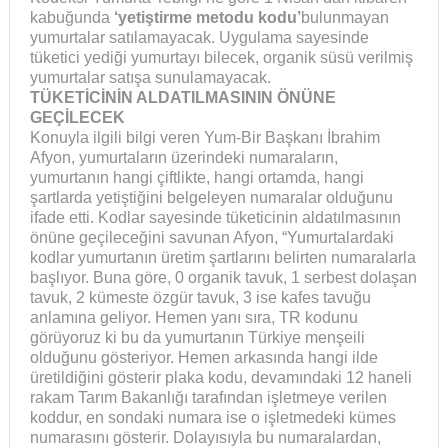
kabuğunda
‘yetiştirme metodu kodu’
bulunmayan
yumurtalar satılamayacak. Uygulama sayesinde
tüketici yediği yumurtayı bilecek, organik süsü verilmiş
yumurtalar satışa sunulamayacak.
TÜKETİCİNİN ALDATILMASININ ÖNÜNE
GEÇİLECEK
Konuyla ilgili bilgi veren Yum-Bir Başkanı İbrahim
Afyon, yumurtaların üzerindeki numaraların,
yumurtanın hangi çiftlikte, hangi ortamda, hangi
şartlarda yetiştiğini belgeleyen numaralar olduğunu
ifade etti. Kodlar sayesinde tüketicinin aldatılmasının
önüne geçileceğini savunan Afyon, “Yumurtalardaki
kodlar yumurtanın üretim şartlarını belirten numaralarla
başlıyor. Buna göre, 0 organik tavuk, 1 serbest dolaşan
tavuk, 2 kümeste özgür tavuk, 3 ise kafes tavuğu
anlamına geliyor. Hemen yanı sıra, TR kodunu
görüyoruz ki bu da yumurtanın Türkiye menşeili
olduğunu gösteriyor. Hemen arkasında hangi ilde
üretildiğini gösterir plaka kodu, devamındaki 12 haneli
rakam Tarım Bakanlığı tarafından işletmeye verilen
koddur, en sondaki numara ise o işletmedeki kümes
numarasını gösterir. Dolayısıyla bu numaralardan,