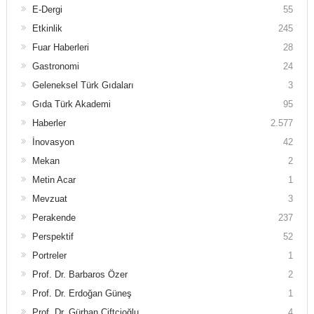
E-Dergi
55
Etkinlik
245
Fuar Haberleri
28
Gastronomi
24
Geleneksel Türk Gıdaları
3
Gıda Türk Akademi
95
Haberler
2.577
İnovasyon
42
Mekan
2
Metin Acar
1
Mevzuat
3
Perakende
237
Perspektif
52
Portreler
1
Prof. Dr. Barbaros Özer
2
Prof. Dr. Erdoğan Güneş
1
Prof. Dr. Gürhan Çiftçioğlu
4