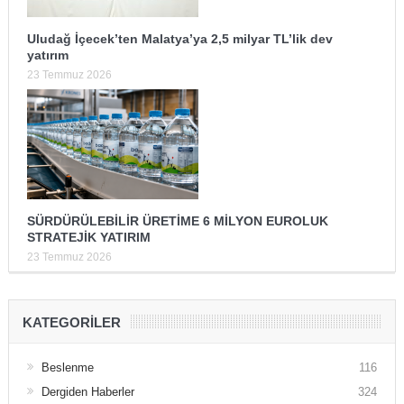
Uludağ İçecek’ten Malatya’ya 2,5 milyar TL’lik dev
yatırım
23 Temmuz 2026
SÜRDÜRÜLEBİLİR ÜRETİME 6 MİLYON EUROLUK
STRATEJİK YATIRIM
23 Temmuz 2026
KATEGORILER
Beslenme
116
Dergiden Haberler
324