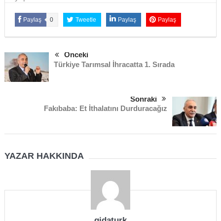
Paylaş
0
Tweetle
Paylaş
Paylaş
Önceki
Türkiye Tarımsal İhracatta 1. Sırada
Sonraki
Fakıbaba: Et İthalatını Durduracağız
YAZAR HAKKINDA
gidaturk