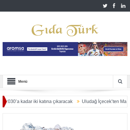
Menü
a kadar iki katına çıkaracak
Uludağ İçecek’ten Malatya’ya 2,
LYAR DOLARA ULAŞACAK