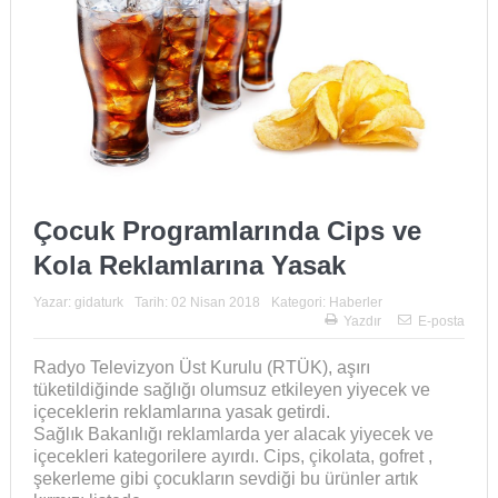
Çocuk Programlarında Cips ve
Kola Reklamlarına Yasak
Yazar:
gidaturk
Tarih:
02 Nisan 2018
Kategori:
Haberler
Yazdır
E-posta
Radyo Televizyon Üst Kurulu (RTÜK), aşırı
tüketildiğinde sağlığı olumsuz etkileyen yiyecek ve
içeceklerin reklamlarına yasak getirdi.
Sağlık Bakanlığı reklamlarda yer alacak yiyecek ve
içecekleri kategorilere ayırdı. Cips, çikolata, gofret ,
şekerleme gibi çocukların sevdiği bu ürünler artık