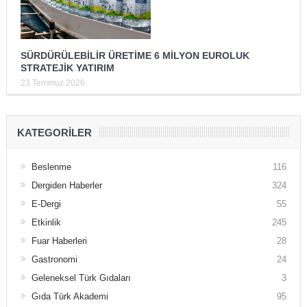
SÜRDÜRÜLEBİLİR ÜRETİME 6 MİLYON EUROLUK
STRATEJİK YATIRIM
23 Temmuz 2026
KATEGORILER
Beslenme
116
Dergiden Haberler
324
E-Dergi
55
Etkinlik
245
Fuar Haberleri
28
Gastronomi
24
Geleneksel Türk Gıdaları
3
Gıda Türk Akademi
95