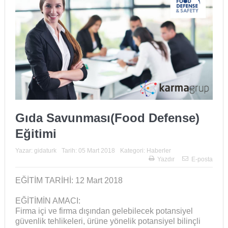
Gıda Savunması(Food Defense)
Eğitimi
Yazar:
gidaturk
Tarih:
05 Mart 2018
Kategori:
Haberler
Yazdır
E-posta
EĞİTİM TARİHİ: 12 Mart 2018
EĞİTİMİN AMACI:
Firma içi ve firma dışından gelebilecek potansiyel
güvenlik tehlikeleri, ürüne yönelik potansiyel bilinçli