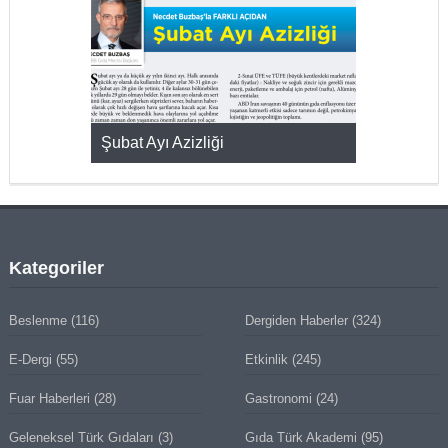
KMAK
Şubat Ayı Azizliği
YUMURTA P
Kategoriler
Beslenme
(116)
Dergiden Haberler
(324)
E-Dergi
(55)
Etkinlik
(245)
Fuar Haberleri
(28)
Gastronomi
(24)
Geleneksel Türk Gıdaları
(3)
Gıda Türk Akademi
(95)