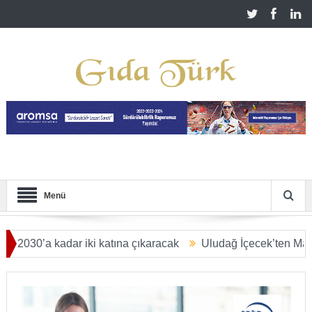
Menü
a kadar iki katına çıkaracak
Uludağ İçecek’ten Malatya’ya 2,
LYAR DOLARA ULAŞACAK