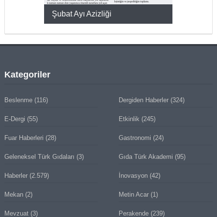
KMAK
Şubat Ayı Azizliği
YUMURTA P
Kategoriler
Beslenme
(116)
Dergiden Haberler
(324)
E-Dergi
(55)
Etkinlik
(245)
Fuar Haberleri
(28)
Gastronomi
(24)
Geleneksel Türk Gıdaları
(3)
Gıda Türk Akademi
(95)
Haberler
(2.579)
İnovasyon
(42)
Mekan
(2)
Metin Acar
(1)
Mevzuat
(3)
Perakende
(239)