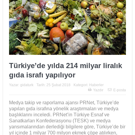
Türkiye’de yılda 214 milyar liralık
gıda israfı yapılıyor
Yazar:
gidaturk
Tarih:
25 Şubat 2018
Kategori:
Haberler
Yazdır
E-posta
Medya takip ve raporlama ajansı PRNet, Türkiye’de
yapılan gıda israfına yönelik araştırmaları ve medya
başlıklarını inceledi. PRNet’in Türkiye Esnaf ve
Sanatkarları Konfederasyonu (TESK) ve medya
yansımalarından derlediği bilgilere göre, Türkiye’de bir
yıl içinde 1 milyar 700 milyon ekmek çöpe atılırken,