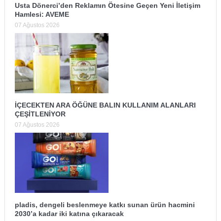
Usta Dönerci’den Reklamın Ötesine Geçen Yeni İletişim
Hamlesi: AVEME
07 Ağustos 2026
İÇECEKTEN ARA ÖĞÜNE BALIN KULLANIM ALANLARI
ÇEŞİTLENİYOR
07 Ağustos 2026
pladis, dengeli beslenmeye katkı sunan ürün hacmini
2030’a kadar iki katına çıkaracak