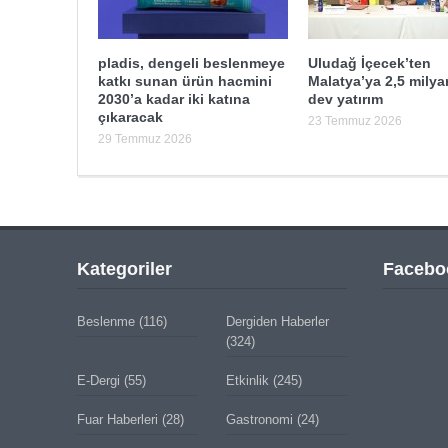
pladis, dengeli beslenmeye
Uludağ İçecek’ten
katkı sunan ürün hacmini
Malatya’ya 2,5 milyar
2030’a kadar iki katına
dev yatırım
çıkaracak
23 Temmuz 2026
29 Temmuz 2026
Kategoriler
Facebo
Beslenme
(116)
Dergiden Haberler
(324)
E-Dergi
(55)
Etkinlik
(245)
Fuar Haberleri
(28)
Gastronomi
(24)