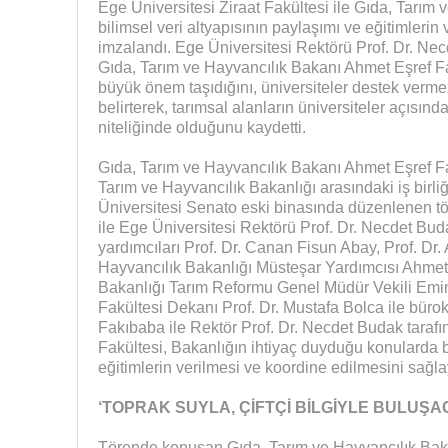
Ege Üniversitesi Ziraat Fakültesi ile Gıda, Tarım
bilimsel veri altyapısının paylaşımı ve eğitimlerin 
imzalandı. Ege Üniversitesi Rektörü Prof. Dr. Ne
Gıda, Tarım ve Hayvancılık Bakanı Ahmet Eşref Fa
büyük önem taşıdığını, üniversiteler destek ver
belirterek, tarımsal alanların üniversiteler açısınd
niteliğinde olduğunu kaydetti.
Gıda, Tarım ve Hayvancılık Bakanı Ahmet Eşref Fa
Tarım ve Hayvancılık Bakanlığı arasındaki iş birliğ
Üniversitesi Senato eski binasında düzenlenen 
ile Ege Üniversitesi Rektörü Prof. Dr. Necdet Budak
yardımcıları Prof. Dr. Canan Fisun Abay, Prof. Dr. 
Hayvancılık Bakanlığı Müsteşar Yardımcısı Ahmet 
Bakanlığı Tarım Reformu Genel Müdür Vekili Emin 
Fakültesi Dekanı Prof. Dr. Mustafa Bolca ile bürok
Fakıbaba ile Rektör Prof. Dr. Necdet Budak tarafı
Fakültesi, Bakanlığın ihtiyaç duyduğu konularda bi
eğitimlerin verilmesi ve koordine edilmesini sağl
‘TOPRAK SUYLA, ÇİFTÇİ BİLGİYLE BULUŞA
Törende konuşan Gıda, Tarım ve Hayvancılık Bak