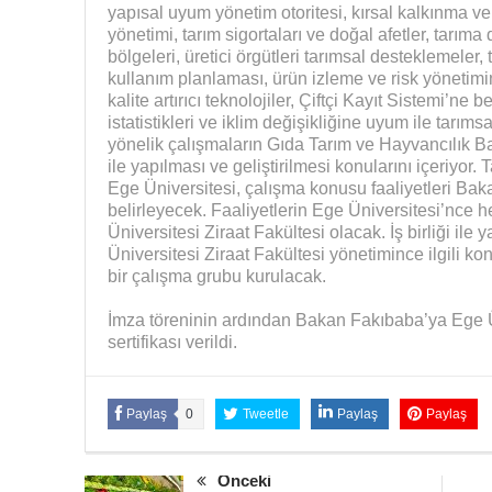
yapısal uyum yönetim otoritesi, kırsal kalkınma ve
yönetimi, tarım sigortaları ve doğal afetler, tarıma
bölgeleri, üretici örgütleri tarımsal desteklemeler,
kullanım planlaması, ürün izleme ve risk yönetimi
kalite artırıcı teknolojiler, Çiftçi Kayıt Sistemi’n
istatistikleri ve iklim değişikliğine uyum ile tarıms
yönelik çalışmaların Gıda Tarım ve Hayvancılık Bak
ile yapılması ve geliştirilmesi konularını içeriyo
Ege Üniversitesi, çalışma konusu faaliyetleri Bak
belirleyecek. Faaliyetlerin Ege Üniversitesi’nce 
Üniversitesi Ziraat Fakültesi olacak. İş birliği ile
Üniversitesi Ziraat Fakültesi yönetimince ilgili k
bir çalışma grubu kurulacak.
İmza töreninin ardından Bakan Fakıbaba’ya Ege Ün
sertifikası verildi.
Paylaş
0
Tweetle
Paylaş
Paylaş
Önceki