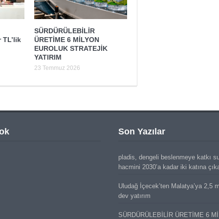
SÜRDÜRÜLEBİLİR
 TL’lik
ÜRETİME 6 MİLYON
EUROLUK STRATEJİK
YATIRIM
23 Temmuz 2026
ok
Son Yazılar
pladis, dengeli beslenmeye katkı s
hacmini 2030’a kadar iki katına çık
Uludağ İçecek’ten Malatya’ya 2,5 mi
dev yatırım
SÜRDÜRÜLEBİLİR ÜRETİME 6 M