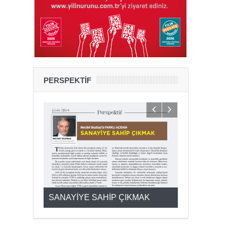
PERSPEKTİF
KMAK
Şubat Ayı Azizliği
YUMURTA P