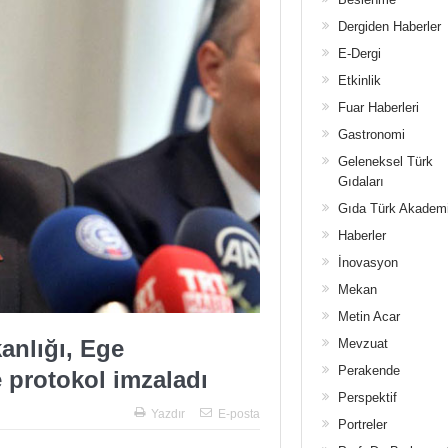
Dergiden Haberler
E-Dergi
Etkinlik
Fuar Haberleri
Gastronomi
Geleneksel Türk
Gıdaları
Gıda Türk Akadem
Haberler
İnovasyon
Mekan
Metin Acar
anlığı, Ege
Mevzuat
Perakende
e protokol imzaladı
Perspektif
Yazdır
E-posta
Portreler