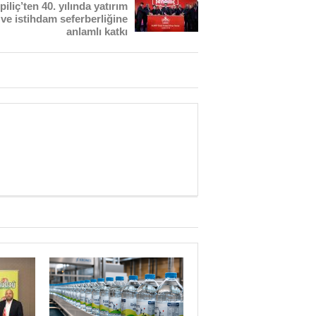
iliç’ten 40. yılında yatırım
ve istihdam seferberliğine
anlamlı katkı
Yaman Çelişki
SANAYİYE SAHİP ÇI