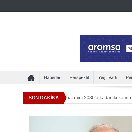
Haberler
Perspektif
Yeşil Vadi
Pe
eye katkı sunan ürün hacmini 2030’a kadar iki katına çıkaracak
SON DAKİKA