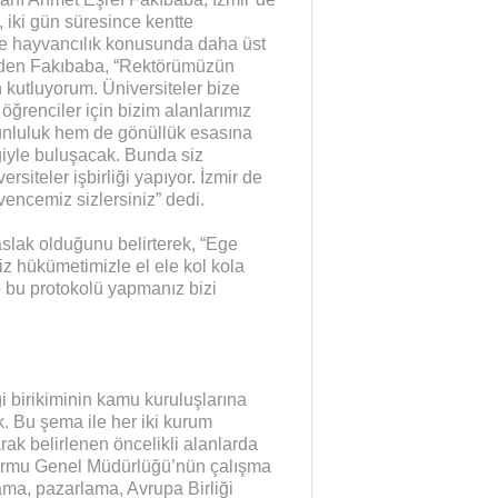
iki gün süresince kentte
 ve hayvancılık konusunda daha üst
deden Fakıbaba, “Rektörümüzün
n kutluyorum. Üniversiteler bize
ğrenciler için bizim alanlarımız
runluluk hem de gönüllük esasına
lgiyle buluşacak. Bunda siz
ersiteler işbirliği yapıyor. İzmir de
vencemiz sizlersiniz” dedi.
slak olduğunu belirterek, “Ege
iz hükümetimizle el ele kol kola
p bu protokolü yapmanız bizi
i birikiminin kamu kuruluşlarına
k. Bu şema ile her iki kurum
rak belirlenen öncelikli alanlarda
eformu Genel Müdürlüğü’nün çalışma
lama, pazarlama, Avrupa Birliği