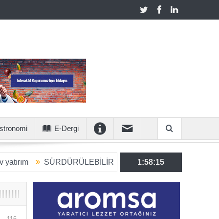
stronomi
E-Dergi
SÜRDÜRÜLEBİLİR ÜRETİME 6 MİLYON EUROLUK STRAT
1:58:16
116