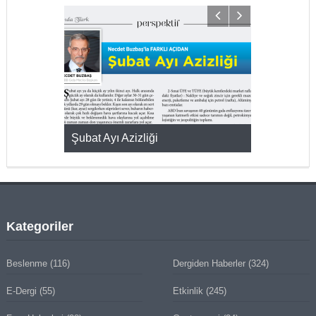
KMAK
Şubat Ayı Azizliği
YUMURTA P
Kategoriler
Beslenme
(116)
Dergiden Haberler
(324)
E-Dergi
(55)
Etkinlik
(245)