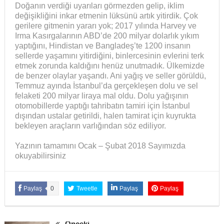
Doğanın verdiği uyarıları görmezden gelip, iklim
değişikliğini inkar etmenin lüksünü artık yitirdik. Çok
gerilere gitmenin yararı yok; 2017 yılında Harvey ve
Irma Kasırgalarının ABD’de 200 milyar dolarlık yıkım
yaptığını, Hindistan ve Bangladeş’te 1200 insanın
sellerde yaşamını yitirdiğini, binlercesinin evlerini terk
etmek zorunda kaldığını henüz unutmadık. Ülkemizde
de benzer olaylar yaşandı. Ani yağış ve seller görüldü,
Temmuz ayında İstanbul’da gerçekleşen dolu ve sel
felaketi 200 milyar liraya mal oldu. Dolu yağışının
otomobillerde yaptığı tahribatın tamiri için İstanbul
dışından ustalar getirildi, halen tamirat için kuyrukta
bekleyen araçların varlığından söz ediliyor.
Yazının tamamını Ocak – Şubat 2018 Sayımızda
okuyabilirsiniz
Paylaş
0
Tweetle
Paylaş
Paylaş
Önceki