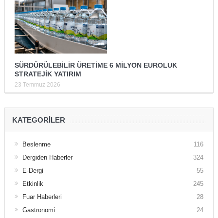
SÜRDÜRÜLEBİLİR ÜRETİME 6 MİLYON EUROLUK
STRATEJİK YATIRIM
23 Temmuz 2026
KATEGORILER
Beslenme
116
Dergiden Haberler
324
E-Dergi
55
Etkinlik
245
Fuar Haberleri
28
Gastronomi
24