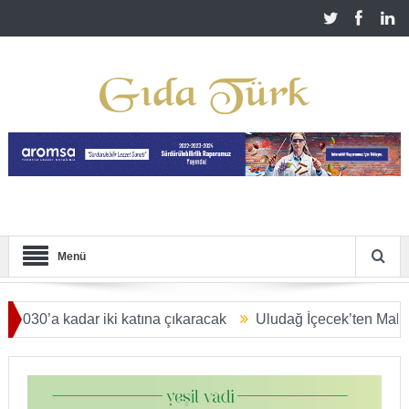
Menü
a kadar iki katına çıkaracak
Uludağ İçecek’ten Malatya’ya 2,
YAR DOLARA ULAŞACAK