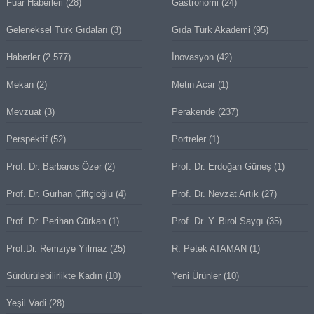
Fuar Haberleri
(28)
Gastronomi
(24)
Geleneksel Türk Gıdaları
(3)
Gıda Türk Akademi
(95)
Haberler
(2.577)
İnovasyon
(42)
Mekan
(2)
Metin Acar
(1)
Mevzuat
(3)
Perakende
(237)
Perspektif
(52)
Portreler
(1)
Prof. Dr. Barbaros Özer
(2)
Prof. Dr. Erdoğan Güneş
(1)
Prof. Dr. Gürhan Çiftçioğlu
(4)
Prof. Dr. Nevzat Artık
(27)
Prof. Dr. Perihan Gürkan
(1)
Prof. Dr. Y. Birol Saygı
(35)
Prof.Dr. Remziye Yılmaz
(25)
R. Petek ATAMAN
(1)
Sürdürülebilirlikte Kadın
(10)
Yeni Ürünler
(10)
Yeşil Vadi
(28)