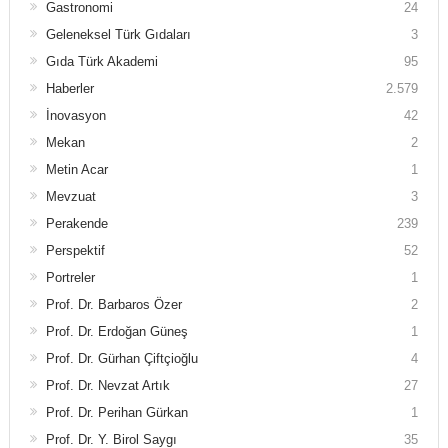
Gastronomi
24
Geleneksel Türk Gıdaları
3
Gıda Türk Akademi
95
Haberler
2.579
İnovasyon
42
Mekan
2
Metin Acar
1
Mevzuat
3
Perakende
239
Perspektif
52
Portreler
1
Prof. Dr. Barbaros Özer
2
Prof. Dr. Erdoğan Güneş
1
Prof. Dr. Gürhan Çiftçioğlu
4
Prof. Dr. Nevzat Artık
27
Prof. Dr. Perihan Gürkan
1
Prof. Dr. Y. Birol Saygı
35