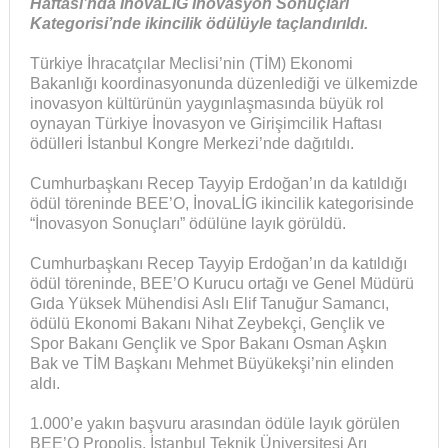
Haftası’nda İnovaLİG İnovasyon Sonuçları
Kategorisi’nde ikincilik ödülüyle taçlandırıldı.
Türkiye İhracatçılar Meclisi’nin (TİM) Ekonomi
Bakanlığı koordinasyonunda düzenlediği ve ülkemizde
inovasyon kültürünün yaygınlaşmasında büyük rol
oynayan Türkiye İnovasyon ve Girişimcilik Haftası
ödülleri İstanbul Kongre Merkezi’nde dağıtıldı.
Cumhurbaşkanı Recep Tayyip Erdoğan’ın da katıldığı
ödül töreninde BEE’O, İnovaLİG ikincilik kategorisinde
“İnovasyon Sonuçları” ödülüne layık görüldü.
Cumhurbaşkanı Recep Tayyip Erdoğan’ın da katıldığı
ödül töreninde, BEE’O Kurucu ortağı ve Genel Müdürü
Gıda Yüksek Mühendisi Aslı Elif Tanuğur Samancı,
ödülü Ekonomi Bakanı Nihat Zeybekçi, Gençlik ve
Spor Bakanı Gençlik ve Spor Bakanı Osman Aşkın
Bak ve TİM Başkanı Mehmet Büyükekşi’nin elinden
aldı.
1.000’e yakın başvuru arasından ödüle layık görülen
BEE’O Propolis, İstanbul Teknik Üniversitesi Arı