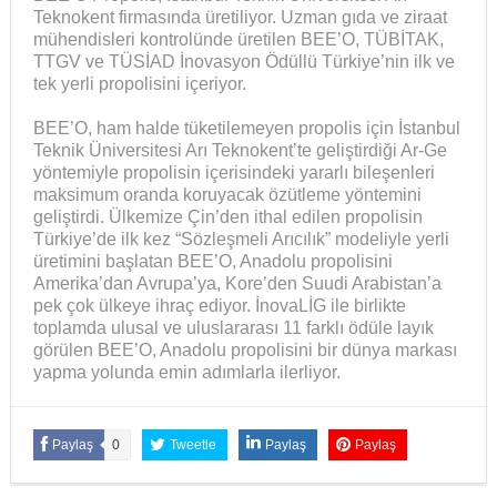
Teknokent firmasında üretiliyor. Uzman gıda ve ziraat
mühendisleri kontrolünde üretilen BEE’O, TÜBİTAK,
TTGV ve TÜSİAD İnovasyon Ödüllü Türkiye’nin ilk ve
tek yerli propolisini içeriyor.
BEE’O, ham halde tüketilemeyen propolis için İstanbul
Teknik Üniversitesi Arı Teknokent’te geliştirdiği Ar-Ge
yöntemiyle propolisin içerisindeki yararlı bileşenleri
maksimum oranda koruyacak özütleme yöntemini
geliştirdi. Ülkemize Çin’den ithal edilen propolisin
Türkiye’de ilk kez “Sözleşmeli Arıcılık” modeliyle yerli
üretimini başlatan BEE’O, Anadolu propolisini
Amerika’dan Avrupa’ya, Kore’den Suudi Arabistan’a
pek çok ülkeye ihraç ediyor. İnovaLİG ile birlikte
toplamda ulusal ve uluslararası 11 farklı ödüle layık
görülen BEE’O, Anadolu propolisini bir dünya markası
yapma yolunda emin adımlarla ilerliyor.
Paylaş
0
Tweetle
Paylaş
Paylaş