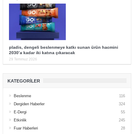
pladis, dengeli beslenmeye katkı sunan ürün hacmini
2030’a kadar iki katına çıkaracak
29 Temmuz 2026
KATEGORILER
Beslenme
116
Dergiden Haberler
324
E-Dergi
55
Etkinlik
245
Fuar Haberleri
28