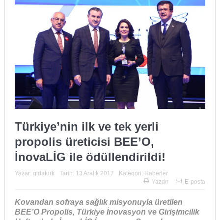
Türkiye’nin ilk ve tek yerli
propolis üreticisi BEE’O,
İnovaLİG ile ödüllendirildi!
Yazar:
gidaturk
Tarih:
13 Aralık 2017
Kategori:
Haberler
Yazdır
E-posta
Kovandan sofraya sağlık misyonuyla üretilen
BEE’O Propolis, Türkiye İnovasyon ve Girişimcilik