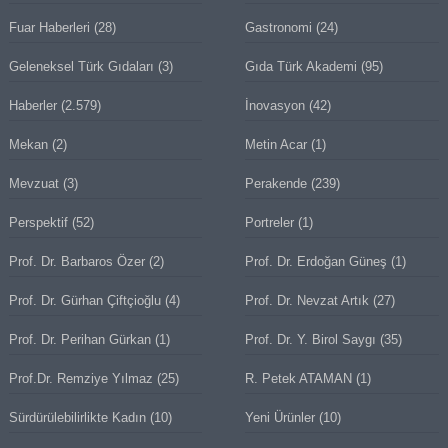
Fuar Haberleri
(28)
Gastronomi
(24)
Geleneksel Türk Gıdaları
(3)
Gıda Türk Akademi
(95)
Haberler
(2.579)
İnovasyon
(42)
Mekan
(2)
Metin Acar
(1)
Mevzuat
(3)
Perakende
(239)
Perspektif
(52)
Portreler
(1)
Prof. Dr. Barbaros Özer
(2)
Prof. Dr. Erdoğan Güneş
(1)
Prof. Dr. Gürhan Çiftçioğlu
(4)
Prof. Dr. Nevzat Artık
(27)
Prof. Dr. Perihan Gürkan
(1)
Prof. Dr. Y. Birol Saygı
(35)
Prof.Dr. Remziye Yılmaz
(25)
R. Petek ATAMAN
(1)
Sürdürülebilirlikte Kadın
(10)
Yeni Ürünler
(10)