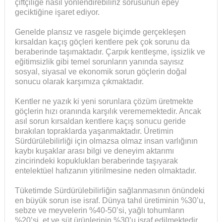
çiftçiliğe nasıl yönlendirebiliriz sorusunun epey
geciktiğine işaret ediyor.
Genelde plansız ve rasgele biçimde gerçekleşen
kırsaldan kaçış göçleri kentlere pek çok sorunu da
beraberinde taşımaktadır. Çarpık kentleşme, işsizlik ve
eğitimsizlik gibi temel sorunların yanında sayısız
sosyal, siyasal ve ekonomik sorun göçlerin doğal
sonucu olarak karşımıza çıkmaktadır.
Kentler ne yazık ki yeni sorunlara çözüm üretmekte
göçlerin hızı oranında karşılık verememektedir. Ancak
asıl sorun kırsaldan kentlere kaçış sonucu geride
bırakılan topraklarda yaşanmaktadır. Üretimin
Sürdürülebilirliği için olmazsa olmaz insan varlığının
kaybı kuşaklar arası bilgi ve deneyim aktarımı
zincirindeki kopuklukları beraberinde taşıyarak
entelektüel hafızanın yitirilmesine neden olmaktadır.
Tüketimde Sürdürülebilirliğin sağlanmasının önündeki
en büyük sorun ise israf. Dünya tahıl üretiminin %30’u,
sebze ve meyvelerin %40-50’si, yağlı tohumların
%20’si, et ve süt ürünlerinin %30’u israf edilmektedir.