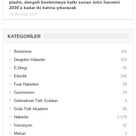
pladis, dengeli beslenmeye katkı sunan ürün hacmini
2030’a kadar iki katına çıkaracak
29 Temmuz 2026
KATEGORILER
Beslenme
116
Dergiden Haberler
324
E-Dergi
55
Etkinlik
245
Fuar Haberleri
28
Gastronomi
24
Geleneksel Türk Gıdaları
3
Gıda Türk Akademi
95
Haberler
2.579
İnovasyon
42
Mekan
2