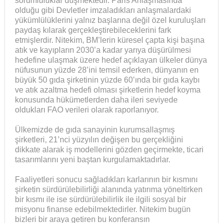
sorumluluklar düşmektedir. Paris Anlaşmasında
olduğu gibi Devletler imzaladıkları anlaşmalardaki
yükümlülüklerini yalnız başlarına değil özel kuruluşları
paydaş kılarak gerçekleştirebileceklerini fark
etmişlerdir. Nitekim, BM’lerin küresel çapta kişi başına
atık ve kayıpların 2030’a kadar yarıya düşürülmesi
hedefine ulaşmak üzere hedef açıklayan ülkeler dünya
nüfusunun yüzde 28’ini temsil ederken, dünyanın en
büyük 50 gıda şirketinin yüzde 60’ında bir gıda kaybı
ve atık azaltma hedefi olması şirketlerin hedef koyma
konusunda hükümetlerden daha ileri seviyede
oldukları FAO verileri olarak raporlanıyor.
Ülkemizde de gıda sanayinin kurumsallaşmış
şirketleri, 21’nci yüzyılın değişen bu gerçekliğini
dikkate alarak iş modellerini gözden geçirmekte, ticari
tasarımlarını yeni baştan kurgulamaktadırlar.
Faaliyetleri sonucu sağladıkları karlarının bir kısmını
şirketin sürdürülebilirliği alanında yatırıma yöneltirken
bir kısmı ile ise sürdürülebilirlik ile ilgili sosyal bir
misyonu finanse edebilmektedirler. Nitekim bugün
bizleri bir araya getiren bu konferansın