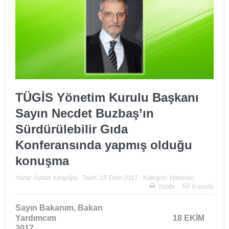
TÜGİS Yönetim Kurulu Başkanı
Sayın Necdet Buzbaş’ın
Sürdürülebilir Gıda
Konferansında yapmış olduğu
konuşma
Yazar:
Aydan Kırışoğlu
Tarih:
18 Ekim 2017
Kategori:
Haberler
Yazdır
E-posta
Sayın Bakanım, Bakan
Yardımcım 18 EKİM
2017