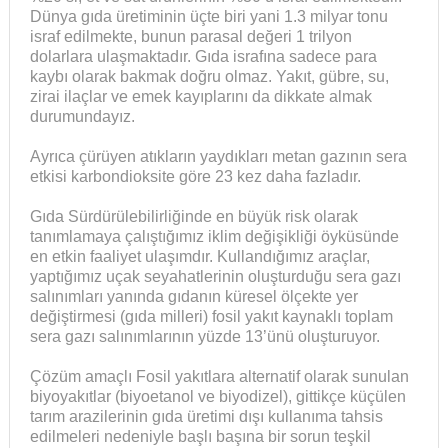
Dünya gıda üretiminin üçte biri yani 1.3 milyar tonu
israf edilmekte, bunun parasal değeri 1 trilyon
dolarlara ulaşmaktadır. Gıda israfına sadece para
kaybı olarak bakmak doğru olmaz. Yakıt, gübre, su,
zirai ilaçlar ve emek kayıplarını da dikkate almak
durumundayız.
Ayrıca çürüyen atıkların yaydıkları metan gazının sera
etkisi karbondioksite göre 23 kez daha fazladır.
Gıda Sürdürülebilirliğinde en büyük risk olarak
tanımlamaya çalıştığımız iklim değişikliği öyküsünde
en etkin faaliyet ulaşımdır. Kullandığımız araçlar,
yaptığımız uçak seyahatlerinin oluşturduğu sera gazı
salınımları yanında gıdanın küresel ölçekte yer
değiştirmesi (gıda milleri) fosil yakıt kaynaklı toplam
sera gazı salınımlarının yüzde 13’ünü oluşturuyor.
Çözüm amaçlı Fosil yakıtlara alternatif olarak sunulan
biyoyakıtlar (biyoetanol ve biyodizel), gittikçe küçülen
tarım arazilerinin gıda üretimi dışı kullanıma tahsis
edilmeleri nedeniyle başlı başına bir sorun teşkil