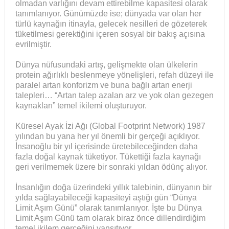
olmadan varlığını devam ettirebilme kapasitesi olarak
tanımlanıyor. Günümüzde ise; dünyada var olan her
türlü kaynağın itinayla, gelecek nesilleri de gözeterek
tüketilmesi gerektiğini içeren sosyal bir bakış açısına
evrilmiştir.
Dünya nüfusundaki artış, gelişmekte olan ülkelerin
protein ağırlıklı beslenmeye yönelişleri, refah düzeyi ile
paralel artan konforizm ve buna bağlı artan enerji
talepleri… “Artan talep azalan arz ve yok olan gezegen
kaynakları” temel ikilemi oluşturuyor.
Küresel Ayak İzi Ağı (Global Footprint Network) 1987
yılından bu yana her yıl önemli bir gerçeği açıklıyor.
İnsanoğlu bir yıl içerisinde üretebileceğinden daha
fazla doğal kaynak tüketiyor. Tükettiği fazla kaynağı
geri verilmemek üzere bir sonraki yıldan ödünç alıyor.
İnsanlığın doğa üzerindeki yıllık talebinin, dünyanın bir
yılda sağlayabileceği kapasiteyi aştığı gün “Dünya
Limit Aşım Günü” olarak tanımlanıyor. İşte bu Dünya
Limit Aşım Günü tam olarak biraz önce dillendirdiğim
temel ikilem gerçeğini yansıtıyor.