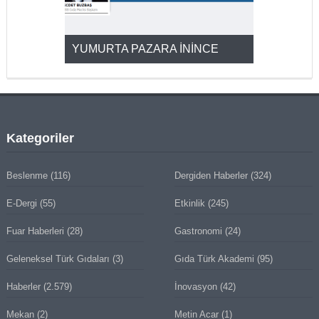
YUMURTA PAZARA İNİNCE
2025’ten 2
Kategoriler
Beslenme
(116)
Dergiden Haberler
(324)
E-Dergi
(55)
Etkinlik
(245)
Fuar Haberleri
(28)
Gastronomi
(24)
Geleneksel Türk Gıdaları
(3)
Gıda Türk Akademi
(95)
Haberler
(2.579)
İnovasyon
(42)
Mekan
(2)
Metin Acar
(1)