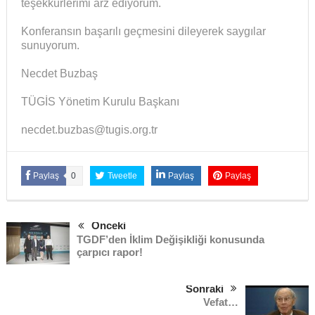
teşekkürlerimi arz ediyorum.
Konferansın başarılı geçmesini dileyerek saygılar
sunuyorum.
Necdet Buzbaş
TÜGİS Yönetim Kurulu Başkanı
necdet.buzbas@tugis.org.tr
Paylaş
0
Tweetle
Paylaş
Paylaş
Önceki
TGDF’den İklim Değişikliği konusunda
çarpıcı rapor!
Sonraki
Vefat…