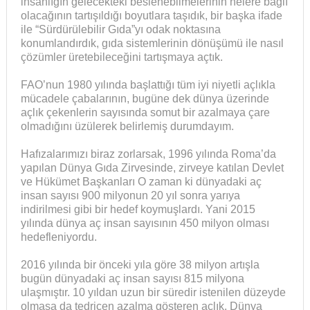
insanlığın gelecekteki beslenebilmelerinin nelere bağlı
olacağının tartışıldığı boyutlara taşıdık, bir başka ifade
ile “Sürdürülebilir Gıda”yı odak noktasına
konumlandırdık, gıda sistemlerinin dönüşümü ile nasıl
çözümler üretebileceğini tartışmaya açtık.
FAO’nun 1980 yılında başlattığı tüm iyi niyetli açlıkla
mücadele çabalarının, bugüne dek dünya üzerinde
açlık çekenlerin sayısında somut bir azalmaya çare
olmadığını üzülerek belirlemiş durumdayım.
Hafızalarımızı biraz zorlarsak, 1996 yılında Roma’da
yapılan Dünya Gıda Zirvesinde, zirveye katılan Devlet
ve Hükümet Başkanları O zaman ki dünyadaki aç
insan sayısı 900 milyonun 20 yıl sonra yarıya
indirilmesi gibi bir hedef koymuşlardı. Yani 2015
yılında dünya aç insan sayısının 450 milyon olması
hedefleniyordu.
2016 yılında bir önceki yıla göre 38 milyon artışla
bugün dünyadaki aç insan sayısı 815 milyona
ulaşmıştır. 10 yıldan uzun bir süredir istenilen düzeyde
olmasa da tedricen azalma gösteren açlık, Dünya