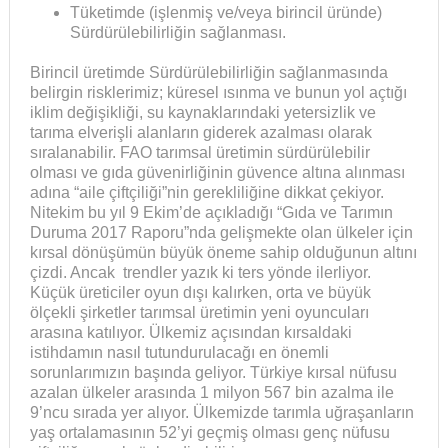
Tüketimde (işlenmiş ve/veya birincil üründe)
Sürdürülebilirliğin sağlanması.
Birincil üretimde Sürdürülebilirliğin sağlanmasında
belirgin risklerimiz; küresel ısınma ve bunun yol açtığı
iklim değişikliği, su kaynaklarındaki yetersizlik ve
tarıma elverişli alanların giderek azalması olarak
sıralanabilir. FAO tarımsal üretimin sürdürülebilir
olması ve gıda güvenirliğinin güvence altına alınması
adına “aile çiftçiliği”nin gerekliliğine dikkat çekiyor.
Nitekim bu yıl 9 Ekim’de açıkladığı “Gıda ve Tarımın
Duruma 2017 Raporu”nda gelişmekte olan ülkeler için
kırsal dönüşümün büyük öneme sahip olduğunun altını
çizdi. Ancak trendler yazık ki ters yönde ilerliyor.
Küçük üreticiler oyun dışı kalırken, orta ve büyük
ölçekli şirketler tarımsal üretimin yeni oyuncuları
arasına katılıyor. Ülkemiz açısından kırsaldaki
istihdamın nasıl tutundurulacağı en önemli
sorunlarımızın başında geliyor. Türkiye kırsal nüfusu
azalan ülkeler arasında 1 milyon 567 bin azalma ile
9’ncu sırada yer alıyor. Ülkemizde tarımla uğraşanların
yaş ortalamasının 52’yi geçmiş olması genç nüfusu