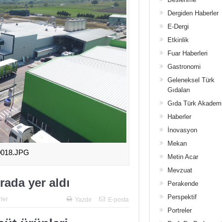
Dergiden Haberler
E-Dergi
Etkinlik
Fuar Haberleri
Gastronomi
Geleneksel Türk
Gıdaları
Gıda Türk Akadem
Haberler
İnovasyon
Mekan
018.JPG
Metin Acar
Mevzuat
rada yer aldı
Perakende
Perspektif
ler
Yazdır
E-posta
Portreler