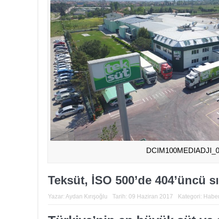
DCIM100MEDIADJI_0
Teksüt, İSO 500’de 404’üncü sı
Yazar:
Aydan Kırışoğlu
Tarih:
09 Haziran 2017
Kategori:
Haber