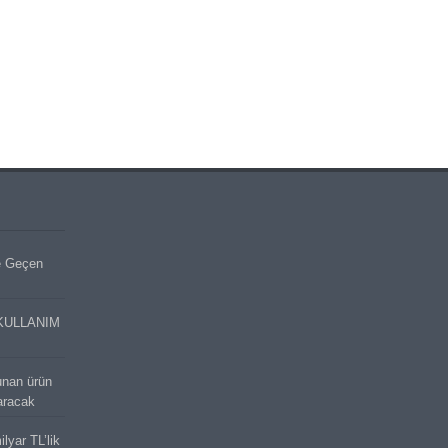
e Geçen
KULLANIM
unan ürün
aracak
lyar TL’lik