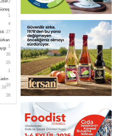
 Özer
2
 Güneş
1
4
tık
27
Gürkan
1
aygı
35
25
1
Kadın
10
10
28