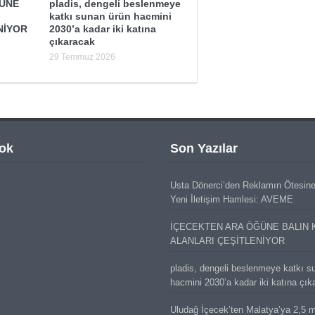
ĞÜNE
pladis, dengeli beslenmeye
katkı sunan ürün hacmini
NİYOR
2030’a kadar iki katına
çıkaracak
29 Temmuz 2026
ok
Son Yazılar
Usta Dönerci’den Reklamın Ötesin
Yeni İletişim Hamlesi: AVEME
İÇECEKTEN ARA ÖĞÜNE BALIN 
ALANLARI ÇEŞİTLENİYOR
pladis, dengeli beslenmeye katkı s
hacmini 2030’a kadar iki katına çık
Uludağ İçecek’ten Malatya’ya 2,5 mi