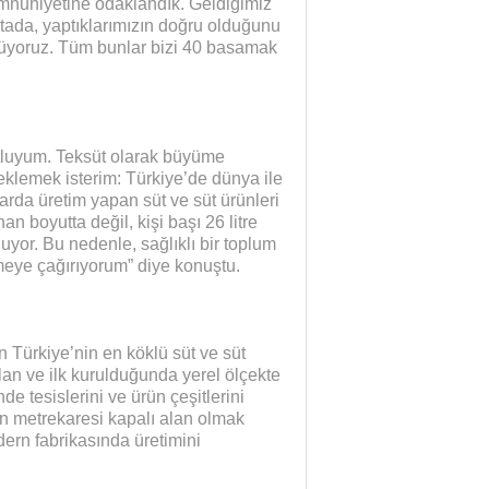
nuniyetine odaklandık. Geldiğimiz
tada, yaptıklarımızın doğru olduğunu
üyoruz. Tüm bunlar bizi 40 basamak
tluyum. Teksüt olarak büyüme
lemek isterim: Türkiye’de dünya ile
arda üretim yapan süt ve süt ürünleri
n boyutta değil, kişi başı 26 litre
uyor. Bu nedenle, sağlıklı bir toplum
meye çağırıyorum” diye konuştu.
ün Türkiye’nin en köklü süt ve süt
ulan ve ilk kurulduğunda yerel ölçekte
de tesislerini ve ürün çeşitlerini
n metrekaresi kapalı alan olmak
ern fabrikasında üretimini