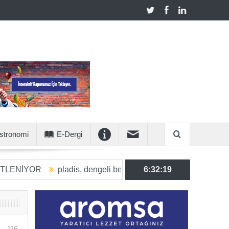
stronomi
E-Dergi
R
pladis, dengeli beslenmeye katkı sunan ürün hacmini 2030
6:32:20
116