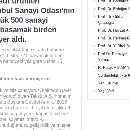
süt ürünleri
Prof. Dr. Barbaros
nbul Sanayi Odası’nın
Prof. Dr. Erdoğan
Prof. Dr. Gürhan
yük 500 sanayi
Çiftçioğlu
0 basamak birden
Prof. Dr. Nevzat Ar
er aldı.
Prof. Dr. Perihan 
Prof. Dr. Y. Birol S
en yıl 444’üncü sırada bulunan
Prof.Dr. Remziye
şti. Listede 40 basamak birden
Yılmaz
a bir önceki yıla göre yüzde 15
R. Petek ATAMAN
Sürdürülebilirlikte 
iteden taviz vermiyoruz
Yeni Ürünler
 ve titiz çalışıyoruz, kaliteden taviz
Yeşil Vadi
miyoruz” diyen Teksüt A.Ş. Yönetim
ulu Başkanı Cevdet Arınık, “2016
m için hareketli bir yıl oldu. İstikrarlı
ışma sergileyerek kapasitemizi ve
eri sayımızı arttırdık,
unurluğumuzu geliştirdik ve müşteri