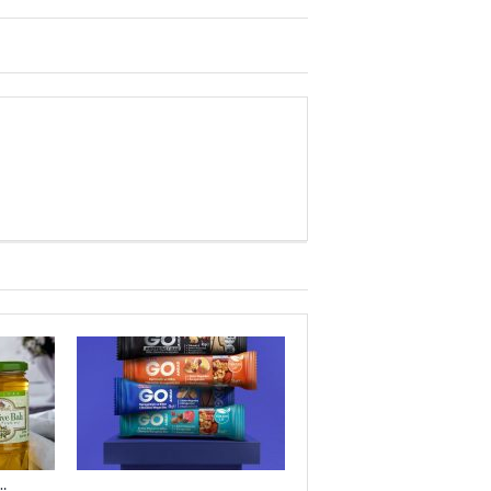
Sağlık mı Siyaset mi?
Şubat Ayı Azizliği