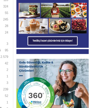
324
55
245
28
24
3
i
95
2.579
42
2
1
3
239
52
1