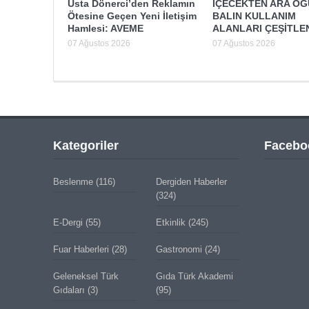
Usta Dönerci’den Reklamın
İÇECEKTEN ARA Ö
Ötesine Geçen Yeni İletişim
BALIN KULLANIM
Hamlesi: AVEME
ALANLARI ÇEŞİTLE
07 Ağustos 2026
07 Ağustos 2026
Kategoriler
Facebo
Beslenme
(116)
Dergiden Haberler
(324)
E-Dergi
(55)
Etkinlik
(245)
Fuar Haberleri
(28)
Gastronomi
(24)
Geleneksel Türk
Gıda Türk Akademi
Gıdaları
(3)
(95)