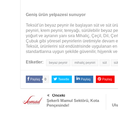
Geniş ürün yelpazesi sunuyor
Teksüt’ün beyaz peynir ile başlayan süt ve süt ür
peyniri, krem peynir, tereyağı, sürülebilir beyaz 
yoğurt ve ayranın yanı sıra Mihaliç, Çeçil, Dil, Çe
Çubuk gibi yöresel peynirlerin üretimiyle devam e
Teksüt, ürünlerini süt endüstrisinde uygulanan en 
standartlarına uygun şekilde güvenilir, hijyenik ve 
Etiketler:
beyaz peynir
mihaliç peyniri
süt
süt
Paylaş
0
Tweetle
Paylaş
Paylaş
Önceki
Şekerli Mamul Sektörü, Kota
Ulu
Pençesinde!