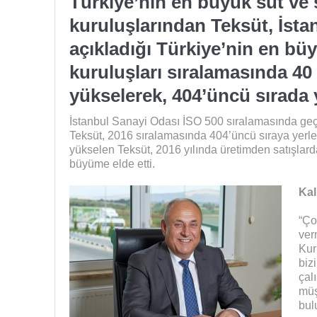
Türkiye’nin en büyük süt ve 
kuruluşlarından Teksüt, İsta
açıkladığı Türkiye’nin en bü
kuruluşları sıralamasında 4
yükselerek, 404’üncü sırada y
İstanbul Sanayi Odası İSO 500 sıralamasında geç
Teksüt, 2016 sıralamasında 404’üncü sıraya yerle
yükselen Teksüt, 2016 yılında üretimden satışlard
büyüme elde etti.
Kal
“Çok
ver
Kur
bizi
çal
müşt
bul