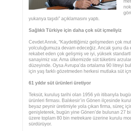
mem
nok
gör
yukarıya taşıdı” açıklamasını yaptı.
Sağlıklı Türkiye için daha çok süt içmeliyiz
Cevdet Arınık, “Kaydettiğimiz gelişmeden çok mu
yolculuğumuza devam edeceğiz. Ancak şunu da ek
rekabet eden çok gelişmiş ve iyi, yüksek standartl
sanayimiz var. Ama ülkemizde süt tüketimi arzulana
düzeyinde. Oysa Avrupa’da ortalama 90 litreyi bul
için yaş farklı gözetmeden herkesi mutlaka süt iç
61 yıldır süt ürünleri üretiyor
Teksüt, kuruluş tarihi olan 1956 yılı itibarıyla bug
ürünleri firması. Balıkesir’in Gönen ilçesinde kur
beyaz peynir üretimiyle yola çıkan firma, süreç için
genişleterek, bugün yine Gönen’de bulunan 27 bi
üzere toplam 80 bin metrekare üzerine kurulu mod
sürdürüyor.