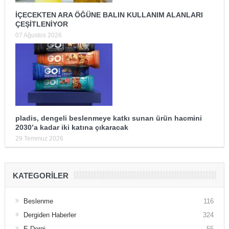
İÇECEKTEN ARA ÖĞÜNE BALIN KULLANIM ALANLARI
ÇEŞİTLENİYOR
07 Ağustos 2026
pladis, dengeli beslenmeye katkı sunan ürün hacmini
2030’a kadar iki katına çıkaracak
29 Temmuz 2026
KATEGORILER
Beslenme
116
Dergiden Haberler
324
E-Dergi
55