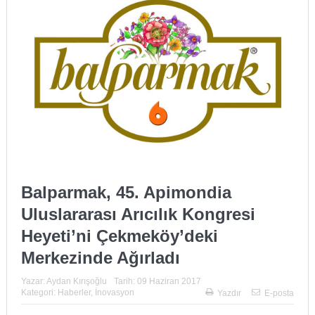
Balparmak, 45. Apimondia
Uluslararası Arıcılık Kongresi
Heyeti’ni Çekmeköy’deki
Merkezinde Ağırladı
Yazar:
Aydan Kırışoğlu
Tarih:
09 Haziran 2017
Kategori:
Haberler
,
İnovasyon
Yazdır
E-posta