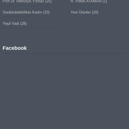
Prof.Dr. Remziye Yılmaz
(25)
R. Petek ATAMAN
(1)
Sürdürülebilirlikte Kadın
(10)
Yeni Ürünler
(10)
Yeşil Vadi
(28)
Facebook