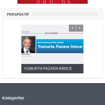
PERSPEKTİF
YUMURTA PAZARA İNİNCE
2025’ten 2
Kategoriler