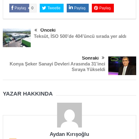
Paylaş
0
Tweetle
Paylaş
Paylaş
Önceki
Teksüt, İSO 500’de 404’üncü sırada yer aldı
Sonraki
Konya Şeker Sanayi Devleri Arasında 31’inci
Sıraya Yükseldi
YAZAR HAKKINDA
Aydan Kırışoğlu