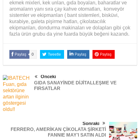
ekmek mixleri, kek unları, gıda boyaları, baharatlar ve
aromaların yanı sıra çay kahve otomatları, konveyör
sistemler ve ekipmanları ( bant sistemleri, bisküvi,
kurabiye, galeta pişirme hatları, çikolatacılık
ekipmanları, dondurma makinaları ve dolapları gibi çok
fazla ürün grubu da yine fuarda büyük beğeni kazandı.
Paylaş
0
Tweetle
Paylaş
Paylaş
Önceki
GIDA SANAYİNDE DİJİTALLEŞME VE
FIRSATLAR
Sonraki
FERRERO, AMERİKAN ÇİKOLATA ŞİRKETİ
FANNIE MAY’I SATIN ALDI