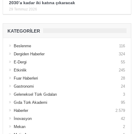
2030’a kadar iki katına çıkaracak
29 Temmuz 2026
KATEGORILER
Beslenme
116
Dergiden Haberler
324
E-Dergi
55
Etkinlik
245
Fuar Haberleri
28
Gastronomi
24
Geleneksel Türk Gıdaları
3
Gıda Türk Akademi
95
Haberler
2.579
İnovasyon
42
Mekan
2