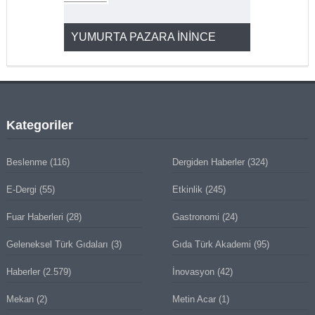
YUMURTA PAZARA İNİNCE
2025’ten 2
Kategoriler
Beslenme
(116)
Dergiden Haberler
(324)
E-Dergi
(55)
Etkinlik
(245)
Fuar Haberleri
(28)
Gastronomi
(24)
Geleneksel Türk Gıdaları
(3)
Gıda Türk Akademi
(95)
Haberler
(2.579)
İnovasyon
(42)
Mekan
(2)
Metin Acar
(1)