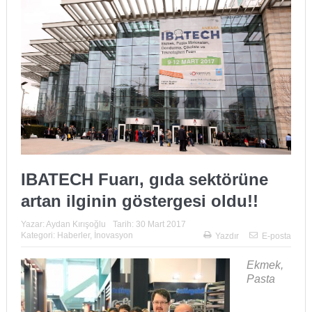
IBATECH Fuarı, gıda sektörüne
artan ilginin göstergesi oldu!!
Yazar:
Aydan Kırışoğlu
Tarih:
30 Mart 2017
Kategori:
Haberler
,
İnovasyon
Yazdır
E-posta
Ekmek,
Pasta