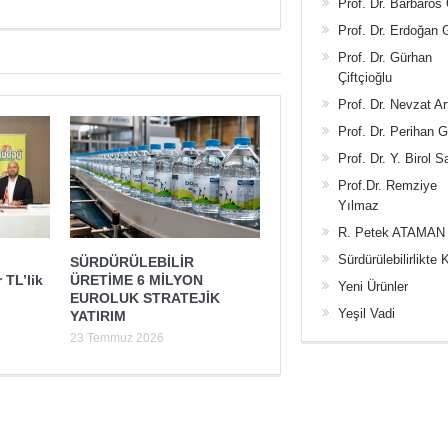
Prof. Dr. Barbaros
Prof. Dr. Erdoğan
Prof. Dr. Gürhan
Çiftçioğlu
Prof. Dr. Nevzat Ar
Prof. Dr. Perihan 
Prof. Dr. Y. Birol S
Prof.Dr. Remziye
Yılmaz
R. Petek ATAMAN
Sürdürülebilirlikte 
SÜRDÜRÜLEBİLİR
 TL’lik
ÜRETİME 6 MİLYON
Yeni Ürünler
EUROLUK STRATEJİK
Yeşil Vadi
YATIRIM
23 Temmuz 2026