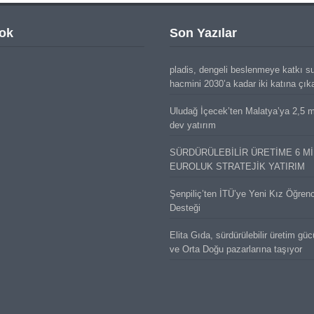
ok
Son Yazılar
pladis, dengeli beslenmeye katkı s
hacmini 2030’a kadar iki katına çık
Uludağ İçecek’ten Malatya’ya 2,5 mi
dev yatırım
SÜRDÜRÜLEBİLİR ÜRETİME 6 M
EUROLUK STRATEJİK YATIRIM
Şenpiliç’ten İTÜ’ye Yeni Kız Öğren
Desteği
Elita Gıda, sürdürülebilir üretim gü
ve Orta Doğu pazarlarına taşıyor