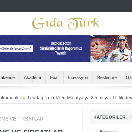
rakende
Akademi
Fuar
İnovasyon
Beslenme
Ga
k
Uludağ İçecek’ten Malatya’ya 2,5 milyar TL’lik dev yatırım
KATEGORILER
Beslenme