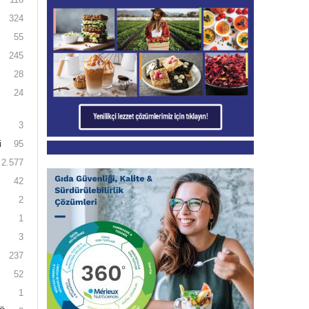
324
55
245
28
24
3
i
95
2.577
42
2
1
3
237
52
1