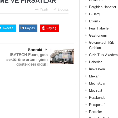
ŞME VE FIRSATLAR
Dergiden Haberler
Yazdır
E-posta
E-Dergi
Etkinlik
Tweetle
Paylaş
Paylaş
Fuar Haberleri
Gastronomi
Geleneksel Türk
Gıdaları
Sonraki
IBATECH Fuarı, gıda
Gıda Türk Akadem
sektörüne artan ilginin
Haberler
göstergesi oldu!!
İnovasyon
Mekan
Metin Acar
Mevzuat
Perakende
Perspektif
Portreler