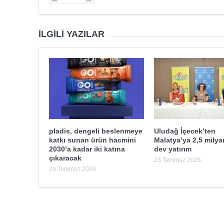
İLGILI YAZILAR
pladis, dengeli beslenmeye
Uludağ İçecek’ten
katkı sunan ürün hacmini
Malatya’ya 2,5 milyar
2030’a kadar iki katına
dev yatırım
çıkaracak
23 Temmuz 2026
29 Temmuz 2026