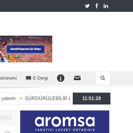
stronomi
E-Dergi
SÜRDÜRÜLEBİLİR ÜRETİME 6 MİLYON EUROLUK STRAT
11:51:29
116