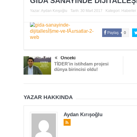
GIDA SANAYİNDE DİJİTALLE
Yazar:
Aydan Kırışoğlu
Tarih:
30 Mart 2017
Kategori:
Haberler
Paylaş
0
Önceki
TİDER’in istihdam projesi
dünya birincisi oldu!
YAZAR HAKKINDA
Aydan Kırışoğlu