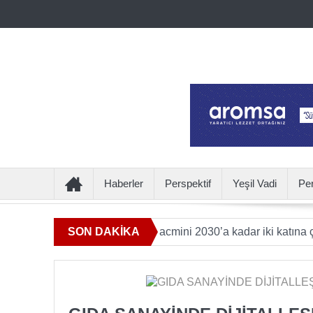
Haberler
Perspektif
Yeşil Vadi
Pe
meye katkı sunan ürün hacmini 2030’a kadar iki katına çıkaraca
SON DAKİKA