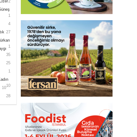
 Özer
2
 Güneş
1
4
tık
27
Gürkan
1
aygı
35
25
1
Kadın
10
10
28