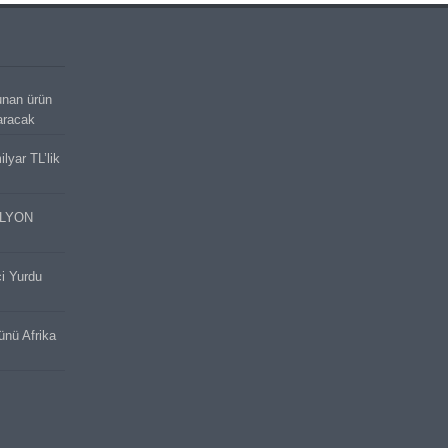
unan ürün
aracak
lyar TL’lik
İLYON
ci Yurdu
cünü Afrika