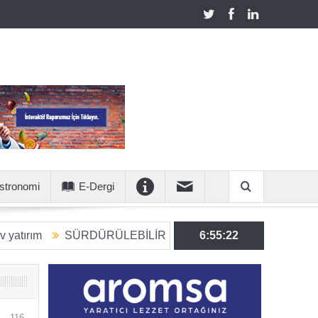
stronomi
E-Dergi
SÜRDÜRÜLEBİLİR ÜRETİME 6 MİLYON EUROLUK STRATE
6:55:23
116