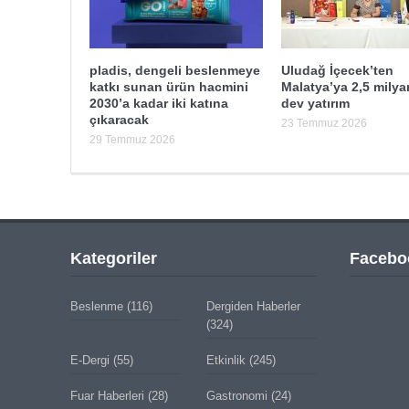
pladis, dengeli beslenmeye
Uludağ İçecek’ten
katkı sunan ürün hacmini
Malatya’ya 2,5 milyar
2030’a kadar iki katına
dev yatırım
çıkaracak
23 Temmuz 2026
29 Temmuz 2026
Kategoriler
Facebo
Beslenme
(116)
Dergiden Haberler
(324)
E-Dergi
(55)
Etkinlik
(245)
Fuar Haberleri
(28)
Gastronomi
(24)