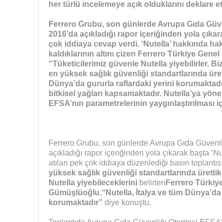
her türlü incelemeye açık olduklarını deklare et
Ferrero Grubu, son günlerde Avrupa Gıda Güve
2016’da açıkladığı rapor içeriğinden yola çıkarak 
çok iddiaya cevap verdi. ‘Nutella’ hakkında hak
kaldıklarının altını çizen Ferrero Türkiye Ge
“Tüketicilerimiz güvenle Nutella yiyebilirler. Bi
en yüksek sağlık güvenliği standartlarında üret
Dünya’da gururla raflardaki yerini korumaktad
bitkisel yağları kapsamaktadır. Nutella’ya yöneli
EFSA’nın parametrelerinin yaygınlaştırılması i
Ferrero Grubu, son günlerde Avrupa Gıda Güvenli
açıkladığı rapor içeriğinden yola çıkarak başta ‘N
atılan pek çok iddiaya düzenlediği basın toplantıs
yüksek sağlık güvenliği standartlarında ürettikl
Nutella yiyebileceklerini
belirten
Ferrero Türkiy
Gümüşlüoğlu
,
“Nutella, İtalya ve tüm Dünya’da 
korumaktadır”
diye konuştu.