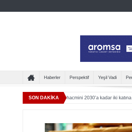
Haberler
Perspektif
Yeşil Vadi
Pe
ye katkı sunan ürün hacmini 2030’a kadar iki katına çıkaracak
SON DAKİKA