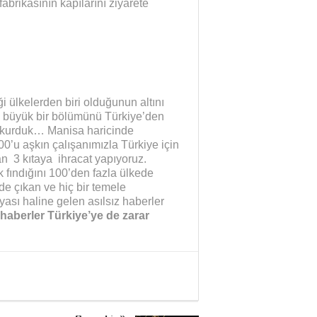
abrikasının kapılarını ziyarete
i ülkelerden biri olduğunun altını
k büyük bir bölümünü Türkiye’den
a kurduk… Manisa haricinde
0’u aşkın çalışanımızla Türkiye için
an 3 kıtaya ihracat yapıyoruz.
 fındığını 100’den fazla ülkede
de çıkan ve hiç bir temele
sı haline gelen asılsız haberler
haberler Türkiye’ye de zarar
Yaman Çelişki
SANAYİYE SAHİP ÇI