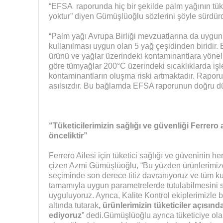
“EFSA raporunda hiç bir şekilde palm yağının tü
yoktur” diyen Gümüşlüoğlu sözlerini şöyle sürdür
“Palm yağı Avrupa Birliği mevzuatlarına da uygun
kullanılması uygun olan 5 yağ çeşidinden biridir
ürünü ve yağlar üzerindeki kontaminantlara yöneli
göre tümyağlar 200°C üzerindeki sıcaklıklarda işle
kontaminantların oluşma riski artmaktadır. Raporu
asılsızdır. Bu bağlamda EFSA raporunun doğru dü
“Tüketicilerimizin sağlığı ve güvenliği Ferrero a
önceliktir”
Ferrero Ailesi için tüketici sağlığı ve güveninin h
çizen Azmi Gümüşlüoğlu, “Bu yüzden ürünlerimiz
seçiminde son derece titiz davranıyoruz ve tüm ku
tamamıyla uygun parametrelerde tutulabilmesini s
uyguluyoruz. Ayrıca, Kalite Kontrol ekiplerimizle b
altında tutarak
, ürünlerimizin tüketiciler açısın
ediyoruz
” dedi.Gümüşlüoğlu ayrıca tüketiciye olan