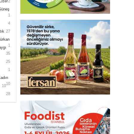
 Özer
2
 Güneş
1
4
tık
27
Gürkan
1
aygı
35
25
1
Kadın
10
10
28