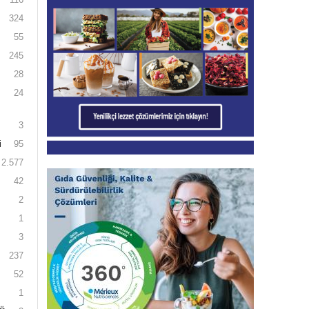
324
55
245
28
24
3
i
95
2.577
42
2
1
3
237
52
1