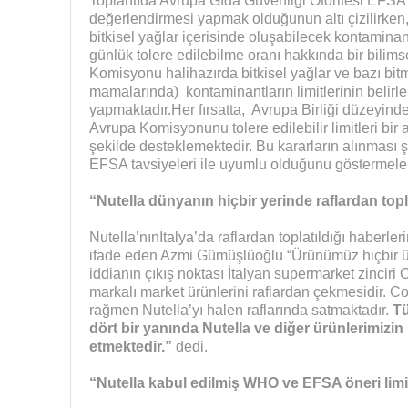
Toplantıda Avrupa Gıda Güvenliği Otoritesi EFSA
değerlendirmesi yapmak olduğunun altı çizilirken
bitkisel yağlar içerisinde oluşabilecek kontaminant
günlük tolere edilebilme oranı hakkında bir bilims
Komisyonu halihazırda bitkisel yağlar ve bazı bit
mamalarında) kontaminantların limitlerinin belirle
yapmaktadır.Her fırsatta, Avrupa Birliği düzeyind
Avrupa Komisyonunu tolere edilebilir limitleri bir a
şekilde desteklemektedir. Bu kararların alınması şi
EFSA tavsiyeleri ile uyumlu olduğunu göstermeleri 
“Nutella dünyanın hiçbir yerinde raflardan topl
Nutella’nınİtalya’da raflardan toplatıldığı haberler
ifade eden Azmi Gümüşlüoğlu “Ürünümüz hiçbir ülk
iddianın çıkış noktası İtalyan supermarket zinciri
markalı market ürünlerini raflardan çekmesidir.
rağmen Nutella’yı halen raflarında satmaktadır.
Tü
dört bir yanında Nutella ve diğer ürünlerimizin
etmektedir.”
dedi.
“Nutella kabul edilmiş WHO ve EFSA öneri limit