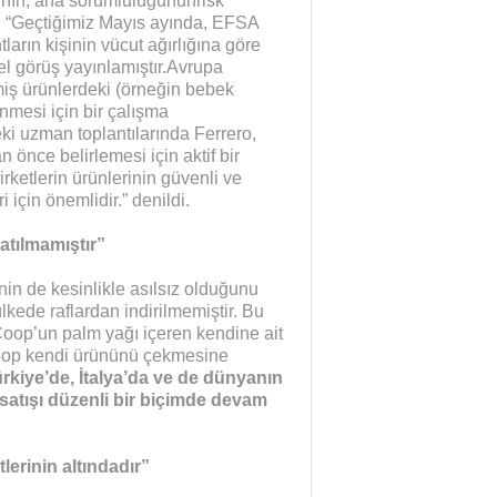
’nın, ana sorumluluğununrisk
, “Geçtiğimiz Mayıs ayında, EFSA
ların kişinin vücut ağırlığına göre
el görüş yayınlamıştır.Avrupa
miş ürünlerdeki (örneğin bebek
nmesi için bir çalışma
eki uzman toplantılarında Ferrero,
n önce belirlemesi için aktif bir
rketlerin ürünlerinin güvenli ve
için önemlidir.” denildi.
atılmamıştır”
inin de kesinlikle asılsız olduğunu
ede raflardan indirilmemiştir. Bu
 Coop’un palm yağı içeren kendine ait
 Coop kendi ürününü çekmesine
rkiye’de, İtalya’da ve de dünyanın
 satışı düzenli bir biçimde devam
lerinin altındadır”