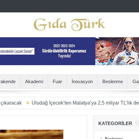
rakende
Akademi
Fuar
İnovasyon
Beslenme
Ga
Uludağ İçecek’ten Malatya’ya 2,5 milyar TL’lik dev yatırım
KATEGORILER
Beslenme