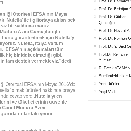
Prof. Dr. Barbaros
ti
Prof. Dr. Erdoğan
nliği Otoritesi EFSA’nın Mayıs
Prof. Dr. Gürhan
‘Nutella’ ile ilgiliortaya atılan pek
Çiftçioğlu
sız bir saldırıya maruz
Prof. Dr. Nevzat Ar
nel Müdürü Azmi Gümüşlüoğlu,
z bunu garanti etmek için Nutella’yı
Prof. Dr. Perihan 
iyoruz. Nutella, İtalya ve tüm
Prof. Dr. Y. Birol S
ır. EFSA’nın açıklamaları tüm
Prof.Dr. Remziye
k hiç bir iddia olmadığı gibi,
Yılmaz
çin tam destek vermekteyiz.”dedi
R. Petek ATAMAN
Sürdürülebilirlikte 
Yeni Ürünler
ği Otoritesi EFSA’nın Mayıs 2016’da
utella’ olmak ürünleri hakkında ortaya
Yeşil Vadi
ında cevap verdi.
Nutella’yı en
erini ve tüketicilerinin güvenle
e Genel Müdürü Azmi
gururla raflardaki yerini