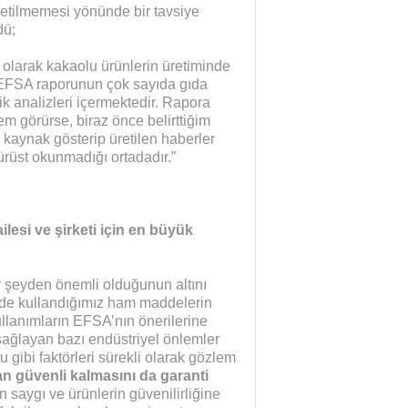
ketilmemesi yönünde bir tavsiye
dü;
 olarak kakaolu ürünlerin üretiminde
. EFSA raporunun çok sayıda gıda
k analizleri içermektedir. Rapora
m görürse, biraz önce belirttiğim
 kaynak gösterip üretilen haberler
rüst okunmadığı ortadadır.”
ilesi ve şirketi için en büyük
er şeyden önemli olduğunun altını
de kullandığımız ham maddelerin
llanımların EFSA’nın önerilerine
ağlayan bazı endüstriyel önlemler
u gibi faktörleri sürekli olarak gözlem
dan güvenli kalmasını da garanti
 saygı ve ürünlerin güvenilirliğine