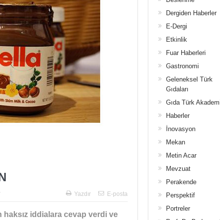
Dergiden Haberler
E-Dergi
Etkinlik
Fuar Haberleri
Gastronomi
Geleneksel Türk
Gıdaları
Gıda Türk Akadem
Haberler
İnovasyon
Mekan
Metin Acar
Mevzuat
N
Perakende
r
Yazdır
E-posta
Perspektif
Portreler
n haksız iddialara cevap verdi ve