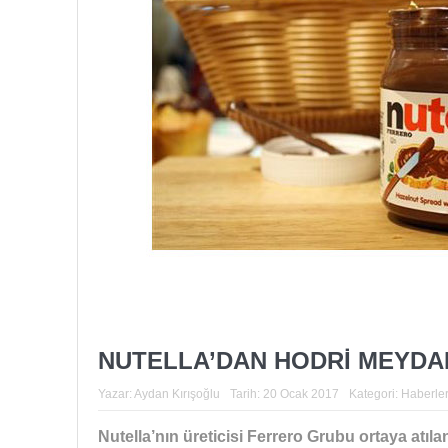
NUTELLA’DAN HODRİ MEYDA
Yazar:
Aydan Kırışoğlu
Tarih:
20 Ocak 2017
Kategori:
Haberle
Nutella’nın üreticisi Ferrero Grubu ortaya atıla