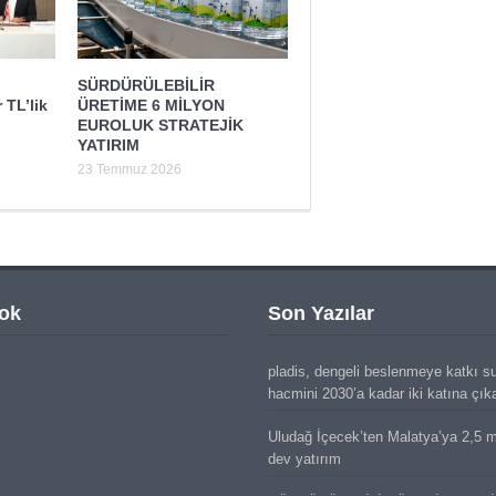
SÜRDÜRÜLEBİLİR
 TL’lik
ÜRETİME 6 MİLYON
EUROLUK STRATEJİK
YATIRIM
23 Temmuz 2026
ok
Son Yazılar
pladis, dengeli beslenmeye katkı s
hacmini 2030’a kadar iki katına çık
Uludağ İçecek’ten Malatya’ya 2,5 mi
dev yatırım