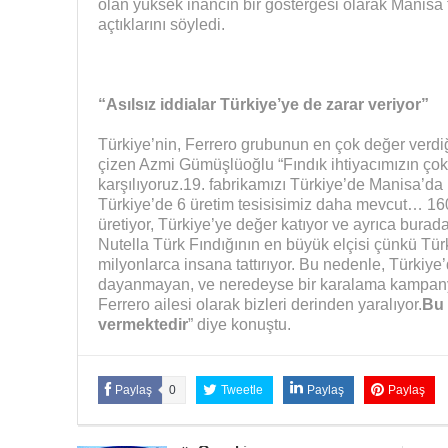
olan yüksek inancın bir göstergesi olarak Manisa f
açtıklarını söyledi.
“Asılsız iddialar Türkiye’ye de zarar veriyor”
Türkiye’nin, Ferrero grubunun en çok değer verdiğ
çizen Azmi Gümüşlüoğlu “Fındık ihtiyacımızın ço
karşılıyoruz.19. fabrikamızı Türkiye’de Manisa’d
Türkiye’de 6 üretim tesisisimiz daha mevcut… 160
üretiyor, Türkiye’ye değer katıyor ve ayrıca burad
Nutella Türk Fındığının en büyük elçisi çünkü Türk
milyonlarca insana tattırıyor. Bu nedenle, Türkiye’
dayanmayan, ve neredeyse bir karalama kampanya
Ferrero ailesi olarak bizleri derinden yaralıyor.
Bu 
vermektedir
” diye konuştu.
Paylaş
0
Tweetle
Paylaş
Paylaş