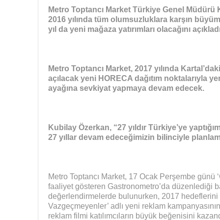
Metro Toptancı Market Türkiye Genel Müdürü 
2016 yılında tüm olumsuzluklara karşın büyümey
yıl da yeni mağaza yatırımları olacağını açıkladı
Metro Toptancı Market, 2017 yılında Kartal’dak
açılacak yeni HORECA dağıtım noktalarıyla yen
ayağına sevkiyat yapmaya devam edecek.
Kubilay Özerkan, “27 yıldır Türkiye’ye yaptığım
27 yıllar devam edeceğimizin bilinciyle planlam
Metro Toptancı Market, 17 Ocak Perşembe günü ‘G
faaliyet gösteren Gastronometro’da düzenlediği bas
değerlendirmelerde bulunurken, 2017 hedeflerini ve
Vazgeçmeyenler’ adlı yeni reklam kampanyasının d
reklam filmi katılımcıların büyük beğenisini kazand