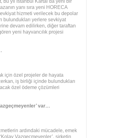
bu yıl İstanbul Kartal’da yeni bir
azanın yanı sıra yeni HORECA
evkiyat hizmeti verilecek bu depolar
n bulundukları yerlere sevkiyat
erine devam edilirken, diğer taraftan
ngören yeni hayvancılık projesi
…
k için özel projeler de hayata
kan, iş birliği içinde bulundukları
atacak özel ödeme çözümleri
Vazgeçmeyenler’ var…
izmetlerin ardındaki mücadele, emek
‘Kolay Vazgeçmeyenler’, şirketin