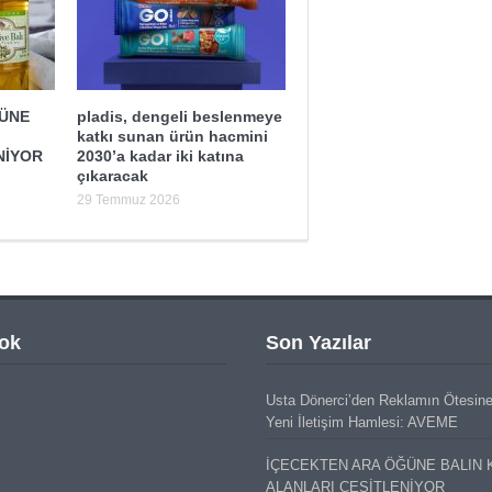
ĞÜNE
pladis, dengeli beslenmeye
katkı sunan ürün hacmini
NİYOR
2030’a kadar iki katına
çıkaracak
29 Temmuz 2026
ok
Son Yazılar
Usta Dönerci’den Reklamın Ötesin
Yeni İletişim Hamlesi: AVEME
İÇECEKTEN ARA ÖĞÜNE BALIN 
ALANLARI ÇEŞİTLENİYOR