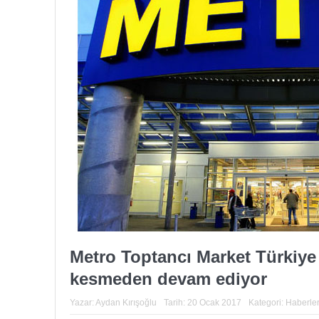
Metro Toptancı Market Türkiye 
kesmeden devam ediyor
Yazar:
Aydan Kırışoğlu
Tarih:
20 Ocak 2017
Kategori:
Haberle