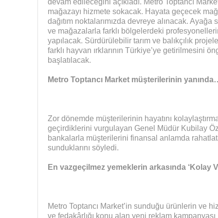
devam edileceğini açıkladı. Metro Toptancı Market, 
mağazayı hizmete sokacak. Hayata geçecek mağ
dağıtım noktalarımızda devreye alınacak. Ayağa s
ve mağazalarla farklı bölgelerdeki profesyonelleri
yapılacak. Sürdürülebilir tarım ve balıkçılık projel
farklı hayvan ırklarının Türkiye’ye getirilmesini ö
başlatılacak.
Metro Toptancı Market müşterilerinin yanında
Zor dönemde müşterilerinin hayatını kolaylaştırma
geçirdiklerini vurgulayan Genel Müdür Kubilay Özer
bankalarla müşterilerini finansal anlamda rahatl
sunduklarını söyledi.
En vazgeçilmez yemeklerin arkasında ‘Kolay 
Metro Toptancı Market’in sunduğu ürünlerin ve h
ve fedakârlığı konu alan yeni reklam kampanyası 