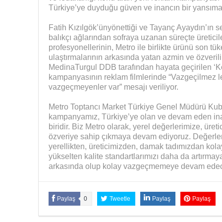
Türkiye’ye duyduğu güven ve inancın bir yansıması
Fatih Kızılgök’ünyönettiği ve Tayanç Ayaydın’ın ses
balıkçı ağlarından sofraya uzanan süreçte üretici
profesyonellerinin, Metro ile birlikte ürünü son tüke
ulaştırmalarının arkasında yatan azmin ve özverili
MedinaTurgul DDB tarafından hayata geçirilen ‘
kampanyasının reklam filmlerinde “Vazgeçilmez le
vazgeçmeyenler var” mesajı veriliyor.
Metro Toptancı Market Türkiye Genel Müdürü Kub
kampanyamız, Türkiye’ye olan ve devam eden ina
biridir. Biz Metro olarak, yerel değerlerimize, ür
özveriye sahip çıkmaya devam ediyoruz. Değerle
yerellikten, üreticimizden, damak tadımızdan ko
yükselten kalite standartlarımızı daha da artırma
arkasında olup kolay vazgeçmemeye devam edece
Paylaş
0
Tweetle
Paylaş
Paylaş