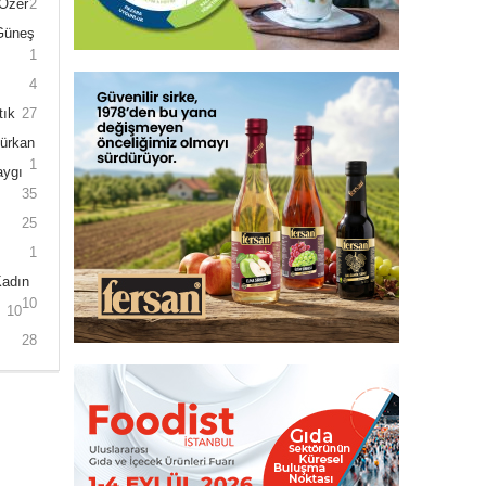
 Özer
2
 Güneş
1
4
tık
27
Gürkan
1
aygı
35
25
1
Kadın
10
10
28