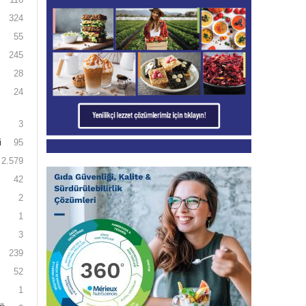
324
55
245
28
24
3
i
95
2.579
42
2
1
3
239
52
1