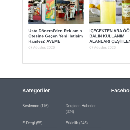
Usta Dönerci’den Reklamın
İÇECEKTEN ARA Ö
Ötesine Geçen Yeni İletişim
BALIN KULLANIM
Hamlesi: AVEME
ALANLARI ÇEŞİTLE
07 Ağustos 2026
07 Ağustos 2026
Kategoriler
Facebo
Beslenme
(116)
Dergiden Haberler
(324)
E-Dergi
(55)
Etkinlik
(245)