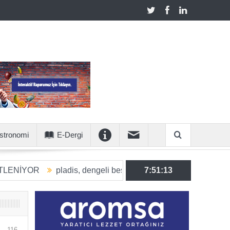
stronomi
E-Dergi
pladis, dengeli beslenmeye katkı sunan ürün hacmini 2030’a
7:51:14
116