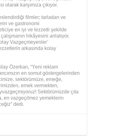
 olarak karşımıza çıkıyor.
lendirdiği filmler; tarladan ve
lerin ve gastronomi
ticiye en iyi ve lezzetli şekilde
 çalışmanın hikâyesini anlatıyor.
Kolay Vazgeçmeyenler’
zzetlerin arkasında kolay
ilay Özerkan, “Yeni reklam
ncımızın en somut göstergelerinden
eticimize, sektörümüze, emeğe,
rimizden, emek vermekten,
layvazgeçmiyoruz! Sektörümüzde çıta
ya, en vazgeçilmez yemeklerin
ğiz” dedi.
Sağlık mı Siyaset mi?
Şubat Ayı Azizliği