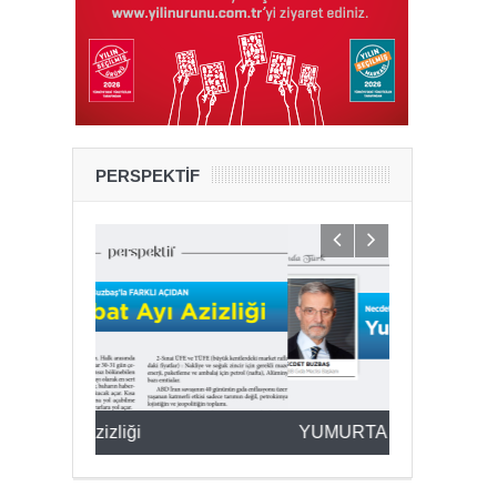
PERSPEKTİF
YUMURTA PAZARA İNİNCE
2025’ten 20