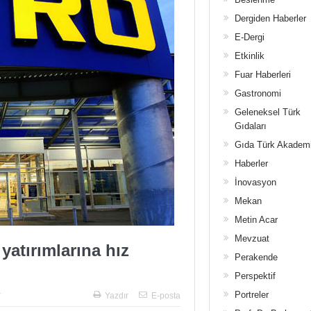
Dergiden Haberler
E-Dergi
Etkinlik
Fuar Haberleri
Gastronomi
Geleneksel Türk
Gıdaları
Gıda Türk Akadem
Haberler
İnovasyon
Mekan
Metin Acar
Mevzuat
yatırımlarına hız
Perakende
Perspektif
Portreler
r
Yazdır
E-posta