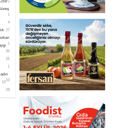
 Özer
2
 Güneş
1
4
tık
27
Gürkan
1
aygı
35
25
1
Kadın
10
10
28