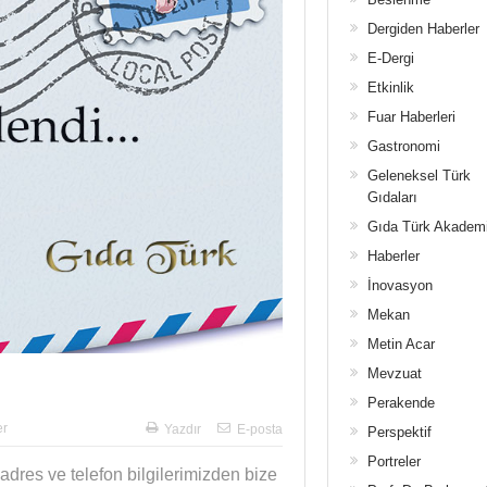
Dergiden Haberler
E-Dergi
Etkinlik
Fuar Haberleri
Gastronomi
Geleneksel Türk
Gıdaları
Gıda Türk Akadem
Haberler
İnovasyon
Mekan
Metin Acar
Mevzuat
Perakende
er
Yazdır
E-posta
Perspektif
Portreler
 adres ve telefon bilgilerimizden bize