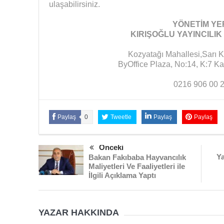
ulaşabilirsiniz.
YÖNETİM YE
KIRIŞOĞLU YAYINCILIK
Kozyatağı Mahallesi,Sarı 
ByOffice Plaza, No:14, K:7 
0216 906 00 
Paylaş
0
Tweetle
Paylaş
Paylaş
Önceki
Ya
Bakan Fakıbaba Hayvancılık
Maliyetleri Ve Faaliyetleri ile
İlgili Açıklama Yaptı
YAZAR HAKKINDA