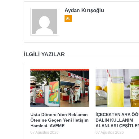
Aydan Kırışoğlu
İLGILI YAZILAR
Usta Dönerci’den Reklamın
İÇECEKTEN ARA Ö
Ötesine Geçen Yeni İletişim
BALIN KULLANIM
Hamlesi: AVEME
ALANLARI ÇEŞİTLE
07 Ağustos 2026
07 Ağustos 2026