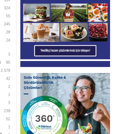
324
55
245
28
24
3
i
95
2.579
42
2
1
3
239
52
1