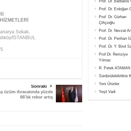
Prof. Dr. Barbaros
Prof. Dr. Erdoğan
Rİ
Prof. Dr. Gürhan
 HİZMETLERİ
Çiftçioğlu
Prof. Dr. Nevzat Ar
Kanarya Sokak,
Kadıköy/İSTANBUL
Prof. Dr. Perihan 
Prof. Dr. Y. Birol S
25
Prof.Dr. Remziye
Yılmaz
R. Petek ATAMAN
Sürdürülebilirlikte 
Yeni Ürünler
Sonraki
ş üzüm ihracatında yüzde
Yeşil Vadi
66’lık rekor artış