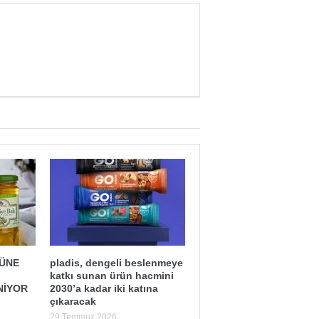
ĞÜNE
pladis, dengeli beslenmeye
katkı sunan ürün hacmini
NİYOR
2030’a kadar iki katına
çıkaracak
29 Temmuz 2026