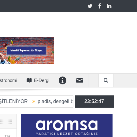
stronomi
E-Dergi
YOR
pladis, dengeli beslenmeye katkı sunan ürün hacmini 20
23:52:48
116