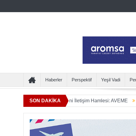
Haberler
Perspektif
Yeşil Vadi
Pe
mın Ötesine Geçen Yeni İletişim Hamlesi: AVEME
SON DAKİKA
İÇECEK