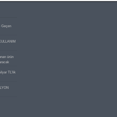
e Geçen
KULLANIM
unan ürün
aracak
lyar TL’lik
İLYON