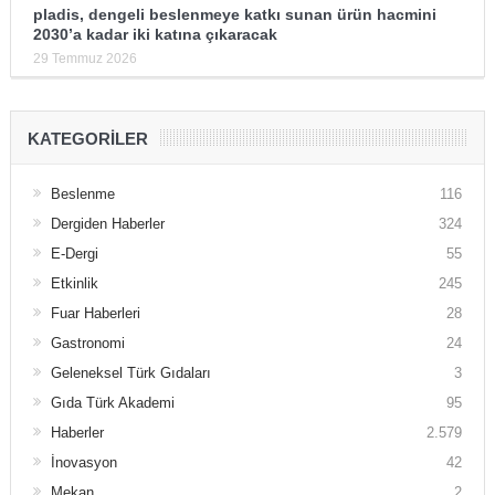
pladis, dengeli beslenmeye katkı sunan ürün hacmini
2030’a kadar iki katına çıkaracak
29 Temmuz 2026
KATEGORILER
Beslenme
116
Dergiden Haberler
324
E-Dergi
55
Etkinlik
245
Fuar Haberleri
28
Gastronomi
24
Geleneksel Türk Gıdaları
3
Gıda Türk Akademi
95
Haberler
2.579
İnovasyon
42
Mekan
2