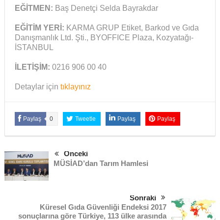
EĞİTMEN:
Baş Denetçi Selda Bayrakdar
EĞİTİM YERİ:
KARMA GRUP Etiket, Barkod ve Gıda
Danışmanlık Ltd. Şti., BYOFFICE Plaza, Kozyatağı-
İSTANBUL
İLETİŞİM:
0216 906 00 40
Detaylar için
tıklayınız
Paylaş
0
Tweetle
Paylaş
Paylaş
Önceki
MÜSİAD’dan Tarım Hamlesi
Sonraki
Küresel Gıda Güvenliği Endeksi 2017
sonuçlarına göre Türkiye, 113 ülke arasında