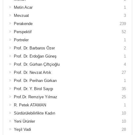
Metin Acar
1
Mevzuat
3
Perakende
239
Perspektif
52
Portreler
1
Prof. Dr. Barbaros Özer
2
Prof. Dr. Erdoğan Güneş
1
Prof. Dr. Gürhan Çiftçioğlu
4
Prof. Dr. Nevzat Artık
27
Prof. Dr. Perihan Gürkan
1
Prof. Dr. Y. Birol Saygı
35
Prof.Dr. Remziye Yılmaz
25
R. Petek ATAMAN
1
Sürdürülebilirlikte Kadın
10
Yeni Ürünler
10
Yeşil Vadi
28