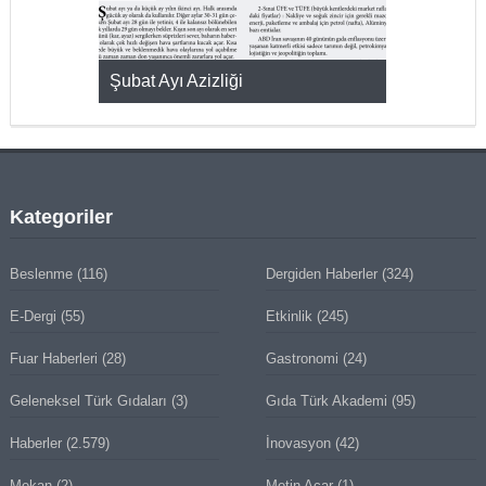
KMAK
Şubat Ayı Azizliği
YUMURTA P
Kategoriler
Beslenme
(116)
Dergiden Haberler
(324)
E-Dergi
(55)
Etkinlik
(245)
Fuar Haberleri
(28)
Gastronomi
(24)
Geleneksel Türk Gıdaları
(3)
Gıda Türk Akademi
(95)
Haberler
(2.579)
İnovasyon
(42)
Mekan
(2)
Metin Acar
(1)