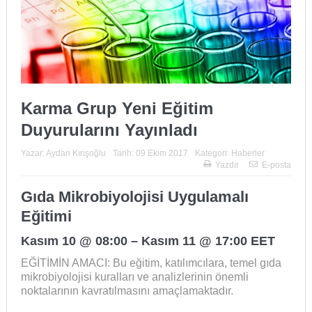
Karma Grup Yeni Eğitim
Duyurularını Yayınladı
Yazar:
Aydan Kırışoğlu
Tarih:
09 Ekim 2017
Kategori:
Haberler
Yazdır
E-posta
Gıda Mikrobiyolojisi Uygulamalı
Eğitimi
Kasım 10 @ 08:00
–
Kasım 11 @ 17:00
EET
EĞİTİMİN AMACI: Bu eğitim, katılımcılara, temel gıda
mikrobiyolojisi kuralları ve analizlerinin önemli
noktalarının kavratılmasını amaçlamaktadır.