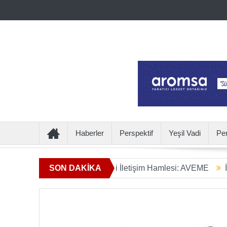
Haberler
Perspektif
Yeşil Vadi
Pe
mın Ötesine Geçen Yeni İletişim Hamlesi: AVEME
SON DAKİKA
İÇECEKT