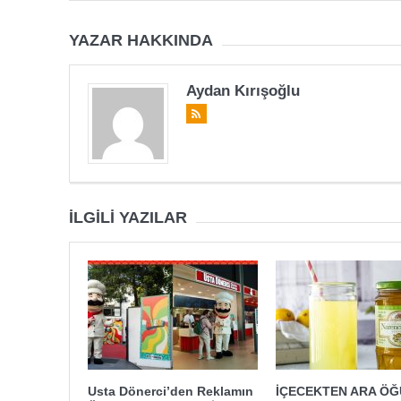
YAZAR HAKKINDA
Aydan Kırışoğlu
İLGILI YAZILAR
Usta Dönerci’den Reklamın
İÇECEKTEN ARA Ö