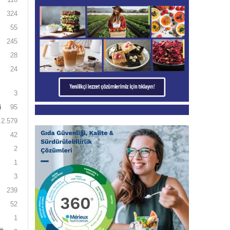
324
55
245
28
24
3
i
95
2.579
42
2
1
3
239
52
1