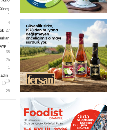
 Özer
2
 Güneş
1
4
tık
27
Gürkan
1
aygı
35
25
1
Kadın
10
10
28