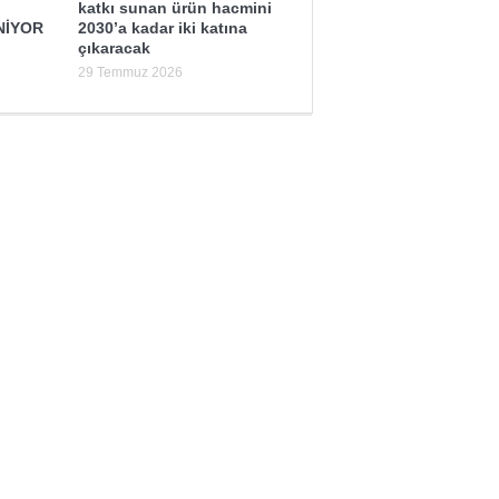
katkı sunan ürün hacmini
NİYOR
2030’a kadar iki katına
çıkaracak
29 Temmuz 2026
Sağlık mı Siyaset mi?
Şubat Ayı Azizliği