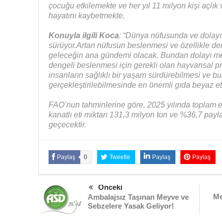
çocuğu etkilemekte ve her yıl 11 milyon kişi açl
hayatını kaybetmekte.
Konuyla ilgili Koca
: “Dünya nüfusunda ve dolayıs
sürüyor.Artan nüfusun beslenmesi ve özellikle d
geleceğin ana gündemi olacak. Bundan dolayı mev
dengeli beslenmesi için gerekli olan hayvansal pr
insanların sağlıklı bir yaşam sürdürebilmesi ve bu
gerçekleştirilebilmesinde en önemli gıda beyaz et
FAO’nun tahminlerine göre, 2025 yılında toplam et
kanatlı eti miktarı 131,3 milyon ton ve %36,7 payl
geçecektir.
Paylaş
0
Tweetle
Paylaş
Paylaş
Önceki
Me
Ambalajsız Taşınan Meyve ve
Sebzelere Yasak Geliyor!