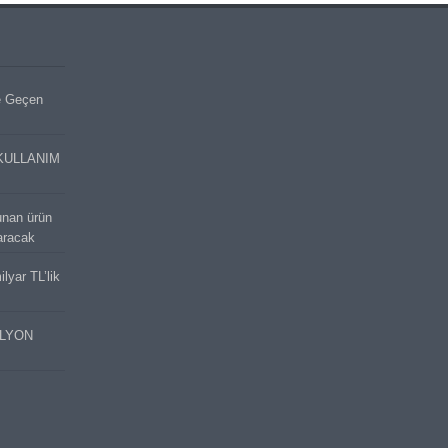
e Geçen
KULLANIM
unan ürün
aracak
lyar TL’lik
İLYON