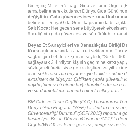
Birleşmiş Milletler’e bağlı Gıda ve Tarım Örgütü (
tema belirlenerek kutlanan Dünya Gıda Günü’nün
değiştirin. Gıda güvencesineve kırsal kalkınma
belirlendi.DünyaGıda Günü kapsamında bir açık
Sait Koca;
Her geçen sene büyüyerek ekosisteme
önceliğinin gıda güvencesi ve sürdürülebilir kanatlı
Beyaz Et Sanayicileri ve Damızlıkçılar Birliği 
Koca
açıklamasında kanatlı eti sektörünün Türkiye
sağladığını belirterek şunları söyledi; “Sektör, 60
sağlayarak 2,4 milyon kişinin geçimine katkı yapıy
sözleşmeli üreticisiyle gerçekleştiren ve yıllık ci
olan s
ektörümüzün büyümesiyle birlikte sektöre de
ekosistem de büyüyor. Çiftlikten çatala güvenilir k
paydaşlarımız bir birine bağlı hareket eder ve bu
ve sürdürülebilirlik alanında olumlu etki yaratır.”
BM Gıda ve Tarım Örgütü (FAO), Uluslararası Ta
Dünya Gıda Programı (WFP) tarafından her sene
Güvencesizliği Durumu” (SOFI 2015) raporuna gör
besleniyor. Bu da Dünya nüfusunun %12,9’u deme
Örgütü(WHO) verilerine göre ise; dengesiz besle