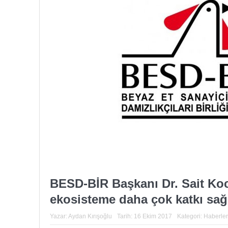
BESD-BİR Başkanı Dr. Sait Ko
ekosisteme daha çok katkı sağ
Yazar:
Aydan Kırışoğlu
Tarih:
16 Ekim 2017
Kategori:
Haberler