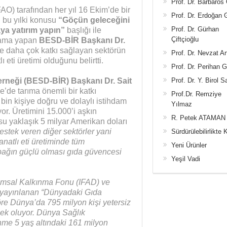
Prof. Dr. Barbaros
FAO) tarafından her yıl 16 Ekim’de bir
Prof. Dr. Erdoğan
 bu yılki konusu
“Göçün geleceğini
Prof. Dr. Gürhan
ya yatırım yapın”
başlığı ile
Çiftçioğlu
lama yapan
BESD-BİR Başkanı Dr.
 daha çok katkı sağlayan sektörün
Prof. Dr. Nevzat Ar
 eti üretimi olduğunu belirtti.
Prof. Dr. Perihan 
Derneği (BESD-BİR) Başkanı Dr. Sait
Prof. Dr. Y. Birol S
’de tarıma önemli bir katkı
Prof.Dr. Remziye
0 bin kişiye doğru ve dolaylı istihdam
Yılmaz
or. Üretimini 15.000’i aşkın
R. Petek ATAMAN
rosu yaklaşık 5 milyar Amerikan doları
stek veren diğer sektörler yani
Sürdürülebilirlikte 
anatlı eti üretiminde tüm
Yeni Ürünler
 bağın güçlü olması gıda güvencesi
Yeşil Vadi
rımsal Kalkınma Fonu (IFAD) ve
 yayınlanan “Dünyadaki Gıda
e Dünya’da 795 milyon kişi yetersiz
k oluyor. Dünya Sağlık
nme 5 yaş altındaki 161 milyon