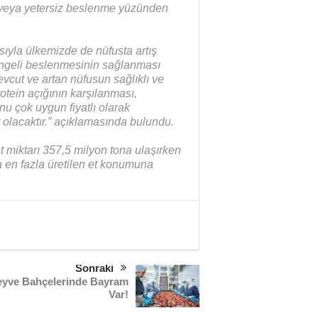
ık veya yetersiz beslenme yüzünden
ıyla ülkemizde de nüfusta artış
engeli beslenmesinin sağlanması
cut ve artan nüfusun sağlıklı ve
otein açığının karşılanması,
nu çok uygun fiyatlı olarak
 olacaktır.” açıklamasında bulundu.
 miktarı 357,5 milyon tona ulaşırken
a en fazla üretilen et konumuna
Sonraki
yve Bahçelerinde Bayram
Var!