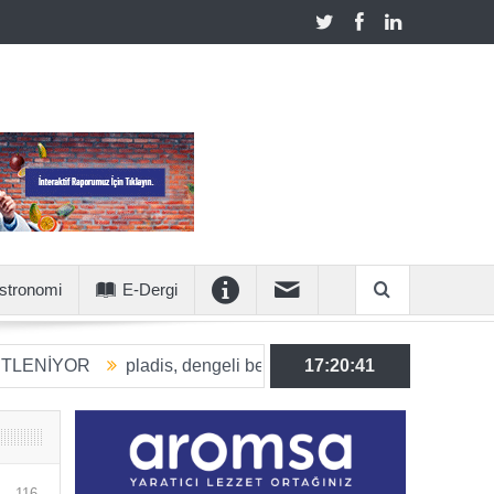
stronomi
E-Dergi
OR
pladis, dengeli beslenmeye katkı sunan ürün hacmini 203
17:20:42
116