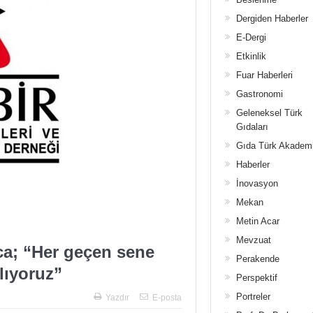
Dergiden Haberler
E-Dergi
Etkinlik
Fuar Haberleri
Gastronomi
Geleneksel Türk
Gıdaları
Gıda Türk Akadem
Haberler
İnovasyon
Mekan
Metin Acar
Mevzuat
ca; “Her geçen sene
Perakende
lıyoruz”
Perspektif
Portreler
Yazdır
E-posta