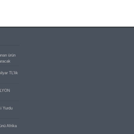
unan ürün
aracak
lyar TL’lik
İLYON
ci Yurdu
cünü Afrika