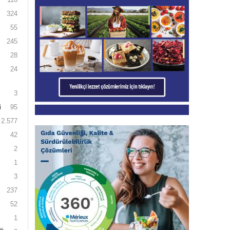
324
55
245
28
24
3
i
95
2.577
42
2
1
3
237
52
1