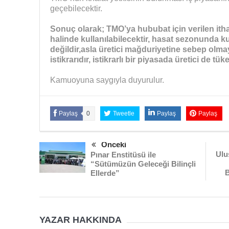
geçebilecektir.
Sonuç olarak; TMO’ya hububat için verilen ithala
halinde kullanılabilecektir, hasat sezonunda k
değildir,asla üretici mağduriyetine sebep olmay
istikrarıdır, istikrarlı bir piyasada üretici de t
Kamuoyuna saygıyla duyurulur.
Paylaş
0
Tweetle
Paylaş
Paylaş
Önceki
Ulu
Pınar Enstitüsü ile
“Sütümüzün Geleceği Bilinçli
B
Ellerde”
YAZAR HAKKINDA