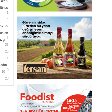
 Özer
2
 Güneş
1
4
tık
27
Gürkan
1
aygı
35
25
1
Kadın
10
10
28