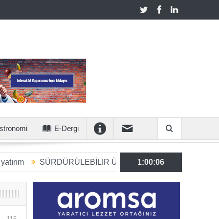
stronomi
E-Dergi
SÜRDÜRÜLEBİLİR ÜRETİME 6 MİLYON EUROLUK STRATE
1:00:07
116