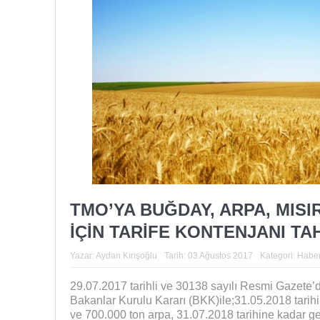
TMO’YA BUĞDAY, ARPA, MISIR
İÇİN TARİFE KONTENJANI TAH
Yazar:
Aydan Kırışoğlu
Tarih:
03 Ağustos 2017
Kategori:
Haber
29.07.2017 tarihli ve 30138 sayılı Resmi Gazete
Bakanlar Kurulu Kararı (BKK)ile;31.05.2018 tarih
ve 700.000 ton arpa, 31.07.2018 tarihine kadar ge