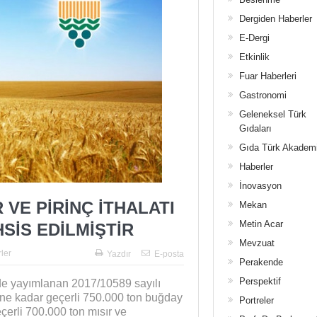
Dergiden Haberler
E-Dergi
Etkinlik
Fuar Haberleri
Gastronomi
Geleneksel Türk
Gıdaları
Gıda Türk Akadem
Haberler
İnovasyon
 VE PİRİNÇ İTHALATI
Mekan
Metin Acar
SİS EDİLMİŞTİR
Mevzuat
ler
Yazdır
E-posta
Perakende
Perspektif
’de yayımlanan 2017/10589 sayılı
ine kadar geçerli 750.000 ton buğday
Portreler
çerli 700.000 ton mısır ve