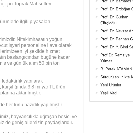
Prof. Dr. Barbaros
nç için Toprak Mahsulleri
Prof. Dr. Erdoğan
Prof. Dr. Gürhan
nlerle ilgili piyasaları
Çiftçioğlu
Prof. Dr. Nevzat Ar
rimizdir. Nitekimhasatın yoğun
Prof. Dr. Perihan 
t işyeri personeline ilave olarak
Prof. Dr. Y. Birol S
ilerimizeen iyi şekilde hizmet
Prof.Dr. Remziye
atın başlangıcından bugüne kadar
Yılmaz
mış ve günlük alım 50 bin ton
R. Petek ATAMAN
Sürdürülebilirlikte 
 fedakârlık yapılarak
Yeni Ürünler
, karşılığında 3,8 milyar TL ürün
larına aktarılmıştır.
Yeşil Vadi
 her türlü hazırlık yapılmıştır.
rimiz, hayvancılıkla uğraşan besici ve
miz de geniş ailemizin paydaşlarıdır.