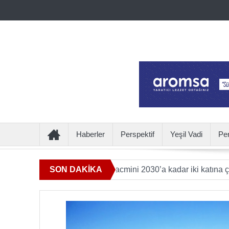
Haberler
Perspektif
Yeşil Vadi
Pe
ye katkı sunan ürün hacmini 2030’a kadar iki katına çıkaracak
SON DAKİKA