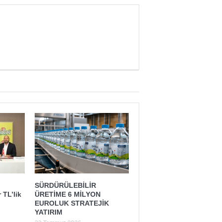
SÜRDÜRÜLEBİLİR
Yaman Çelişki
SANAYİYE SAHİP ÇI
 TL’lik
ÜRETİME 6 MİLYON
EUROLUK STRATEJİK
YATIRIM