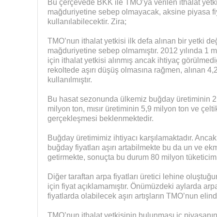
Bu çerçevede BKK ile TMO’ya verilen ithalat yetkisi
mağduriyetine sebep olmayacak, aksine piyasa fiyat
kullanılabilecektir. Zira;
TMO’nun ithalat yetkisi ilk defa alınan bir yetki de
mağduriyetine sebep olmamıştır. 2012 yılında 1 m
için ithalat yetkisi alınmış ancak ihtiyaç görülmedi
rekoltede aşırı düşüş olmasına rağmen, alınan 4,2
kullanılmıştır.
Bu hasat sezonunda ülkemiz buğday üretiminin 21,
milyon ton, mısır üretiminin 5,9 milyon ton ve çelti
gerçekleşmesi beklenmektedir.
Buğday üretimimiz ihtiyacı karşılamaktadır. Anca
buğday fiyatları aşırı artabilmekte bu da un ve ekm
getirmekte, sonuçta bu durum 80 milyon tüketicim
Diğer taraftan arpa fiyatları üretici lehine oluş
için fiyat açıklamamıştır. Önümüzdeki aylarda arpan
fiyatlarda olabilecek aşırı artışların TMO’nun elin
TMO’nun ithalat yetkisinin bulunması iç piyasanın 