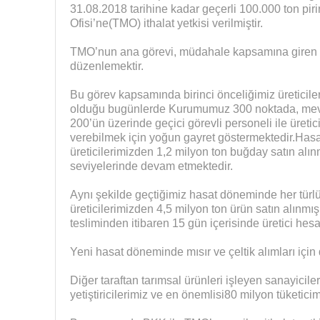
31.08.2018 tarihine kadar geçerli 100.000 ton piri
Ofisi’ne(TMO) ithalat yetkisi verilmiştir.
TMO’nun ana görevi, müdahale kapsamına giren ürü
düzenlemektir.
Bu görev kapsamında birinci önceliğimiz üreticile
olduğu bugünlerde Kurumumuz 300 noktada, mevcu
200’ün üzerinde geçici görevli personeli ile üretic
verebilmek için yoğun gayret göstermektedir.Has
üreticilerimizden 1,2 milyon ton buğday satın alın
seviyelerinde devam etmektedir.
Aynı şekilde geçtiğimiz hasat döneminde her türlü
üreticilerimizden 4,5 milyon ton ürün satın alınmış
tesliminden itibaren 15 gün içerisinde üretici hesap
Yeni hasat döneminde mısır ve çeltik alımları için de
Diğer taraftan tarımsal ürünleri işleyen sanayicile
yetiştiricilerimiz ve en önemlisi80 milyon tüketici