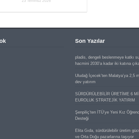
23 Temmuz 2026
ok
Son Yazılar
pladis, dengeli beslenmeye katkı s
hacmini 2030’a kadar iki katına çık
Uludağ İçecek’ten Malatya’ya 2,5 mi
dev yatırım
SÜRDÜRÜLEBİLİR ÜRETİME 6 M
EUROLUK STRATEJİK YATIRIM
Şenpiliç’ten İTÜ’ye Yeni Kız Öğren
Desteği
Elita Gıda, sürdürülebilir üretim gü
ve Orta Doğu pazarlarına taşıyor