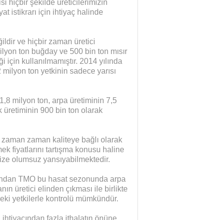
 hiçbir şekilde üreticilerimizin
 istikrarı için ihtiyaç halinde
ğildir ve hiçbir zaman üretici
ilyon ton buğday ve 500 bin ton mısır
ği için kullanılmamıştır. 2014 yılında
 milyon ton yetkinin sadece yarısı
8 milyon ton, arpa üretiminin 7,5
k üretiminin 900 bin ton olarak
k zaman zaman kaliteye bağlı olarak
ek fiyatlarını tartışma konusu haline
ize olumsuz yansıyabilmektedir.
tuğundan TMO bu hasat sezonunda arpa
ın üretici elinden çıkması ile birlikte
deki yetkilerle kontrolü mümkündür.
ihtiyacından fazla ithalatın önüne