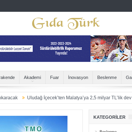
rakende
Akademi
Fuar
İnovasyon
Beslenme
Ga
Uludağ İçecek’ten Malatya’ya 2,5 milyar TL’lik dev yatırım
KATEGORILER
Beslenme