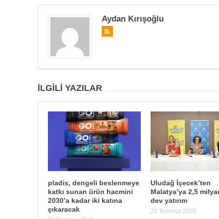
Aydan Kırışoğlu
İLGILI YAZILAR
pladis, dengeli beslenmeye
Uludağ İçecek’ten
katkı sunan ürün hacmini
Malatya’ya 2,5 milyar
2030’a kadar iki katına
dev yatırım
çıkaracak
23 Temmuz 2026