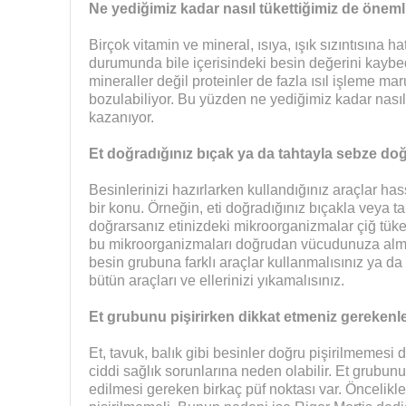
Ne yediğimiz kadar nasıl tükettiğimiz de öneml
Birçok vitamin ve mineral, ısıya, ışık sızıntısına 
durumunda bile içerisindeki besin değerini kaybe
mineraller değil proteinler de fazla ısıl işleme m
bozulabiliyor. Bu yüzden ne yediğimiz kadar nası
kazanıyor.
Et doğradığınız bıçak ya da tahtayla sebze d
Besinlerinizi hazırlarken kullandığınız araçlar h
bir konu. Örneğin, eti doğradığınız bıçakla veya t
doğrarsanız etinizdeki mikroorganizmalar çiğ tüke
bu mikroorganizmaları doğrudan vücudunuza almı
besin grubuna farklı araçlar kullanmalısınız ya da
bütün araçları ve ellerinizi yıkamalısınız.
Et grubunu pişirirken dikkat etmeniz gerekenl
Et, tavuk, balık gibi besinler doğru pişirilmemesi
ciddi sağlık sorunlarına neden olabilir. Et grubun
edilmesi gereken birkaç püf noktası var. Öncelik