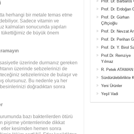
Prof. Dr. Barbaros
i
Prof. Dr. Erdoğan
hatta herhangi bir metale temas etme
Prof. Dr. Gürhan
debiliyor. Sadece vitamin ve
Çiftçioğlu
aruz kalmaları sonucunda yapıları
Prof. Dr. Nevzat Ar
l tükettiğimiz de büyük önem
Prof. Dr. Perihan 
Prof. Dr. Y. Birol S
oğramayın
Prof.Dr. Remziye
Yılmaz
assasiyetle üzerinde durmanız gereken
ahtanın üzerinde sebzelerinizi de
R. Petek ATAMAN
teceğiniz sebzelerinize de bulaşır ve
Sürdürülebilirlikte 
ş olursunuz. Bu nedenle ya her
Yeni Ürünler
 besinlerinizi doğradıktan sonra
Yeşil Vadi
er
 durumunda bazı bakterilerden ötürü
un pişirme yöntemlerinde dikkat
le etler kesimden hemen sonra