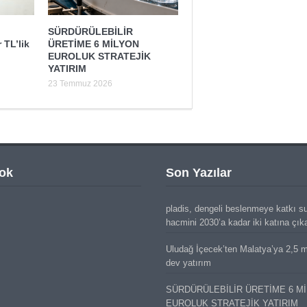
SÜRDÜRÜLEBİLİR
 TL’lik
ÜRETİME 6 MİLYON
EUROLUK STRATEJİK
YATIRIM
23 Temmuz 2026
ok
Son Yazılar
pladis, dengeli beslenmeye katkı s
hacmini 2030’a kadar iki katına çık
Uludağ İçecek’ten Malatya’ya 2,5 mi
dev yatırım
SÜRDÜRÜLEBİLİR ÜRETİME 6 M
EUROLUK STRATEJİK YATIRIM