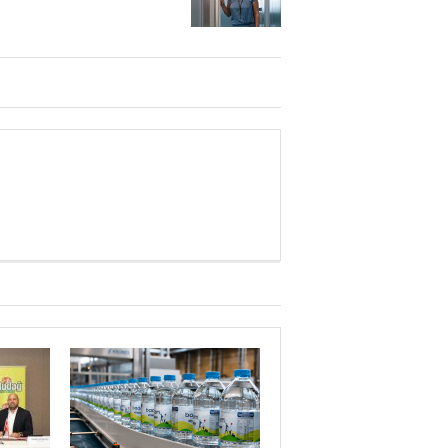
Yaman Çelişki
SANAYİYE SAHİP ÇI