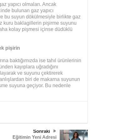
 gaz yapıcı olmaları. Ancak
içinde bulunan gaz yapıcı
ve bu suyun dökülmesiyle birlikte gaz
niz kuru baklagillerin pişirme suyunu
Daha kolay pişmesi içinse düdüklü
k pişirin
na baktığımızda ise tahıl ürünlerinin
nünden kayıplara uğradığını
şlayarak ve suyunu çektirerek
yanlışlardan biri de makarna suyunun
işme suyuna geçiyor. Bu nedenle
Sonraki
Eğitimin Yeni Adresi