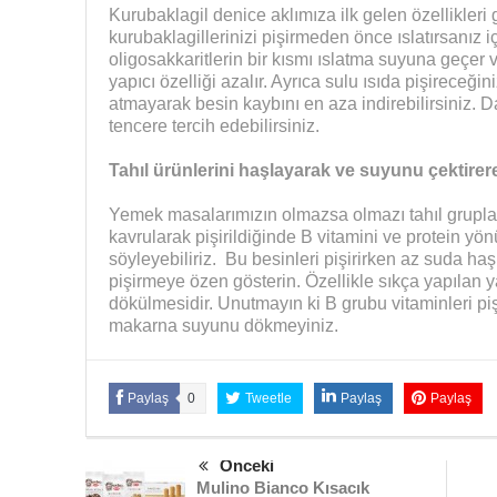
Kurubaklagil denice aklımıza ilk gelen özellikleri
kurubaklagillerinizi pişirmeden önce ıslatırsanız 
oligosakkaritlerin bir kısmı ıslatma suyuna geçer 
yapıcı özelliği azalır. Ayrıca sulu ısıda pişireceği
atmayarak besin kaybını en aza indirebilirsiniz. 
tencere tercih edebilirsiniz.
Tahıl ürünlerini haşlayarak ve suyunu çektirere
Yemek masalarımızın olmazsa olmazı tahıl grupları
kavrularak pişirildiğinde B vitamini ve protein yö
söyleyebiliriz. Bu besinleri pişirirken az suda ha
pişirmeye özen gösterin. Özellikle sıkça yapılan 
dökülmesidir. Unutmayın ki B grubu vitaminleri p
makarna suyunu dökmeyiniz.
Paylaş
0
Tweetle
Paylaş
Paylaş
Önceki
Mulino Bianco Kısacık