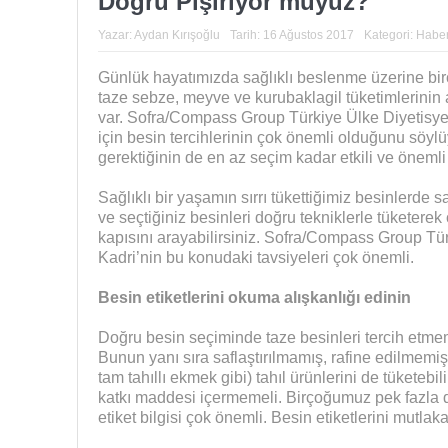
Doğru Pişiriyor muyuz?
Yazar:
Aydan Kırışoğlu
Tarih:
16 Ağustos 2017
Kategori:
Haber
Günlük hayatımızda sağlıklı beslenme üzerine birço
taze sebze, meyve ve kurubaklagil tüketimlerinin a
var. Sofra/Compass Group Türkiye Ülke Diyetisyen
için besin tercihlerinin çok önemli olduğunu söylüy
gerektiğinin de en az seçim kadar etkili ve önemli 
Sağlıklı bir yaşamın sırrı tükettiğimiz besinlerde 
ve seçtiğiniz besinleri doğru tekniklerle tüketerek
kapısını arayabilirsiniz. Sofra/Compass Group Tü
Kadri’nin bu konudaki tavsiyeleri çok önemli.
Besin etiketlerini okuma alışkanlığı edinin
Doğru besin seçiminde taze besinleri tercih etmem
Bunun yanı sıra saflaştırılmamış, rafine edilmemiş
tam tahıllı ekmek gibi) tahıl ürünlerini de tüketebi
katkı maddesi içermemeli. Birçoğumuz pek fazla d
etiket bilgisi çok önemli. Besin etiketlerini mutlak