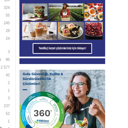
324
55
245
28
24
3
i
95
2.577
42
2
1
3
237
52
1