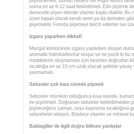
pişirilmemeli. Bunun nedeni ise Rigor Mortis dediği
sonra en az 6-12 saat bekletilmeli. Etin pişirme 
derecede pişen etlerde vitamin kaybı olabilir. Bu 
üzeri kapalı olarak kendi nemi ya da domates gibi 
pişirmektir. Fırında pişirmeyi tercih edenler ise üzer
Izgara yaparken dikkat!
Mangal kömüründe ızgara yapılırken oluşan duman
aromatik hidrokarbonlar oluşur ve ne yazık ki bu 
maddelerin oluşmaması için besinler doğrudan kö
sıcaklığa en az 15 cm uzak olacak şekilde yavaş ya
yanmamalı.
Sebzeler çok kısa sürede pişmeli
Sebzeler mümkün olduğunca kısa sürede, buhard
ile pişirilmeli. Doğranan sebzeler bekletilmeden p
pişireceğiniz zaman, suyu kaynama sıcaklığına get
sebzelerini ekleyin. Böylece vitamin ve mineral kay
Baklagiller ile ilgili doğru bilinen yanlışlar