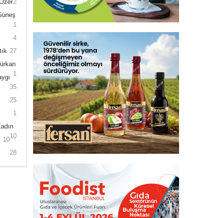
 Özer
2
 Güneş
1
4
tık
27
Gürkan
1
aygı
35
25
1
Kadın
10
10
28