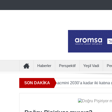
Haberler
Perspektif
Yeşil Vadi
Pe
eye katkı sunan ürün hacmini 2030’a kadar iki katına çıkaracak
SON DAKİKA