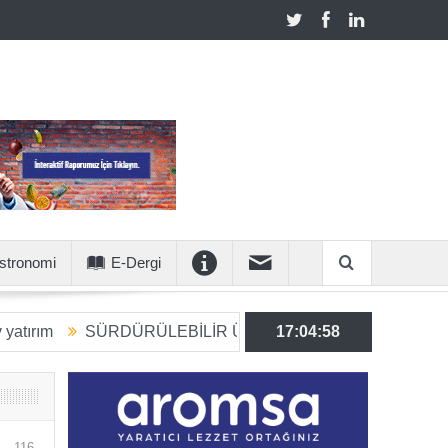
stronomi
E-Dergi
SÜRDÜRÜLEBİLİR ÜRETİME 6 MİLYON EUROLUK STRAT
17:04:59
116