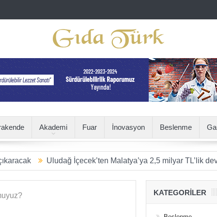
rakende
Akademi
Fuar
İnovasyon
Beslenme
Ga
Uludağ İçecek’ten Malatya’ya 2,5 milyar TL’lik dev yatırım
KATEGORILER
Beslenme