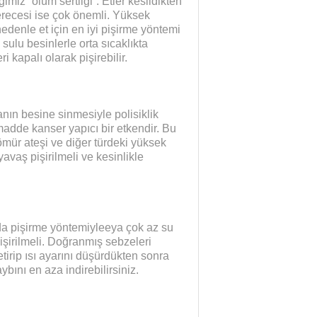
miz “ölüm sertliği”. Etler kesildikten
derecesi ise çok önemli. Yüksek
nedenle et için en iyi pişirme yöntemi
sulu besinlerle orta sıcaklıkta
i kapalı olarak pişirebilir.
ın besine sinmesiyle polisiklik
madde kanser yapıcı bir etkendir. Bu
mür ateşi ve diğer türdeki yüksek
vaş pişirilmeli ve kesinlikle
a pişirme yöntemiyleeya çok az su
işirilmeli. Doğranmış sebzeleri
irip ısı ayarını düşürdükten sonra
bını en aza indirebilirsiniz.