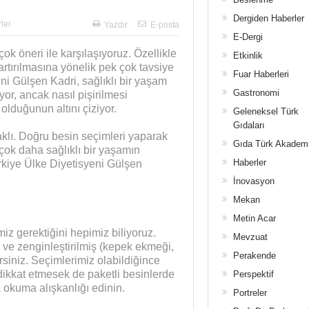
Dergiden Haberler
ler
Yazdır
E-posta
E-Dergi
k öneri ile karşılaşıyoruz. Özellikle
Etkinlik
rtırılmasına yönelik pek çok tavsiye
Fuar Haberleri
i Gülşen Kadri, sağlıklı bir yaşam
Gastronomi
or, ancak nasıl pişirilmesi
olduğunun altını çiziyor.
Geleneksel Türk
Gıdaları
saklı. Doğru besin seçimleri yaparak
Gıda Türk Akadem
 çok daha sağlıklı bir yaşamın
Haberler
rkiye Ülke Diyetisyeni Gülşen
İnovasyon
Mekan
Metin Acar
iz gerektiğini hepimiz biliyoruz.
Mevzuat
 ve zenginleştirilmiş (kepek ekmeği,
Perakende
lirsiniz. Seçimlerimiz olabildiğince
ikkat etmesek de paketli besinlerde
Perspektif
a okuma alışkanlığı edinin.
Portreler