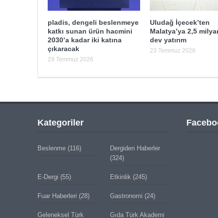
pladis, dengeli beslenmeye
Uludağ İçecek’ten
katkı sunan ürün hacmini
Malatya’ya 2,5 milyar
2030’a kadar iki katına
dev yatırım
çıkaracak
23 Temmuz 2026
29 Temmuz 2026
Kategoriler
Facebo
Beslenme
(116)
Dergiden Haberler
(324)
E-Dergi
(55)
Etkinlik
(245)
Fuar Haberleri
(28)
Gastronomi
(24)
Geleneksel Türk
Gıda Türk Akademi