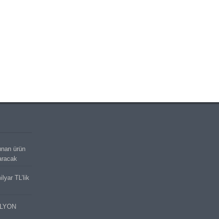
unan ürün
aracak
lyar TL’lik
İLYON