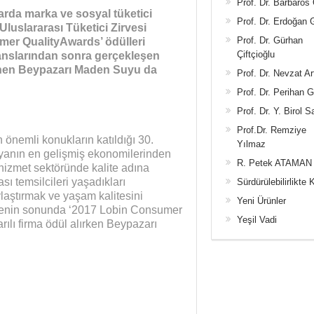
Prof. Dr. Barbaros
arda marka ve sosyal tüketici
Prof. Dr. Erdoğan
 Uluslararası Tüketici Zirvesi
Prof. Dr. Gürhan
umer QualityAwards’ ödülleri
Çiftçioğlu
eranslarından sonra gerçekleşen
dinen Beypazarı Maden Suyu da
Prof. Dr. Nevzat Ar
Prof. Dr. Perihan 
Prof. Dr. Y. Birol S
Prof.Dr. Remziye
 önemli konukların katıldığı 30.
Yılmaz
nyanın en gelişmiş ekonomilerinden
R. Petek ATAMAN
 hizmet sektöründe kalite adına
ı temsilcileri yaşadıkları
Sürdürülebilirlikte 
ylaştırmak ve yaşam kalitesini
Yeni Ürünler
irvenin sonunda ‘2017 Lobin Consumer
Yeşil Vadi
rılı firma ödül alırken Beypazarı