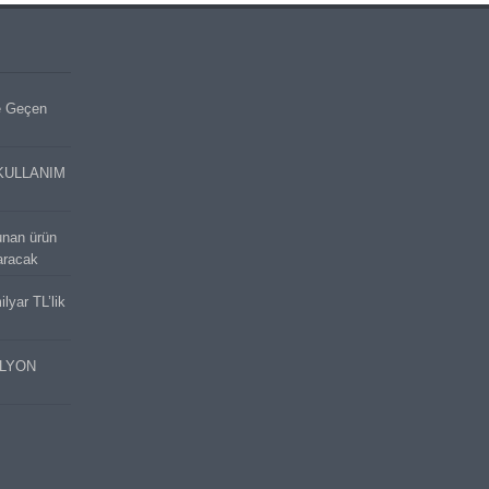
e Geçen
KULLANIM
unan ürün
aracak
lyar TL’lik
İLYON