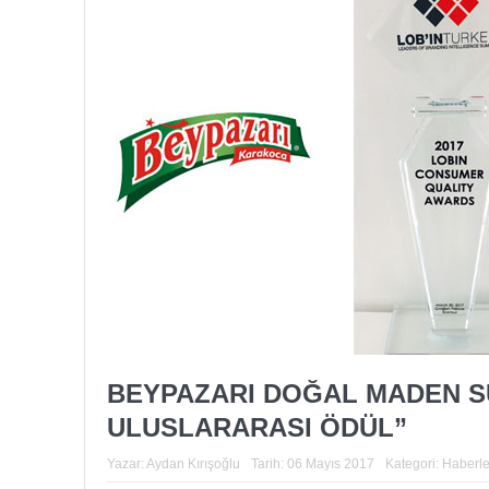
BEYPAZARI DOĞAL MADEN SUY
ULUSLARARASI ÖDÜL”
Yazar:
Aydan Kırışoğlu
Tarih:
06 Mayıs 2017
Kategori:
Haberle