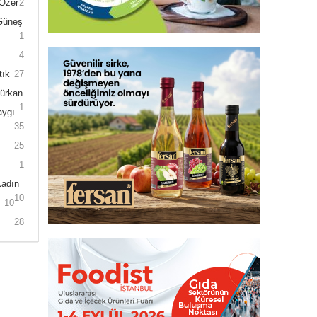
 Özer
2
 Güneş
1
4
tık
27
Gürkan
1
aygı
35
25
1
Kadın
10
10
28