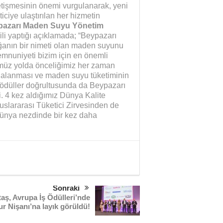
k yetişmesinin önemi vurgulanarak, yeni
ticiye ulaştırılan her hizmetin
pazarı Maden Suyu Yönetim
lgili yaptığı açıklamada; “Beypazarı
oğanın bir nimeti olan maden suyunu
memnuniyeti bizim için en önemli
ümüz yolda önceliğimiz her zaman
aydalanması ve maden suyu tüketiminin
ödüller doğrultusunda da Beypazarı
 4 kez aldığımız Dünya Kalite
uslararası Tüketici Zirvesinden de
dünya nezdinde bir kez daha
Sonraki
aş, Avrupa İş Ödülleri’nde
r Nişanı’na layık görüldü!