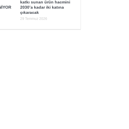
katkı sunan ürün hacmini
NİYOR
2030’a kadar iki katına
çıkaracak
29 Temmuz 2026
Sağlık mı Siyaset mi?
Şubat Ayı Azizliği