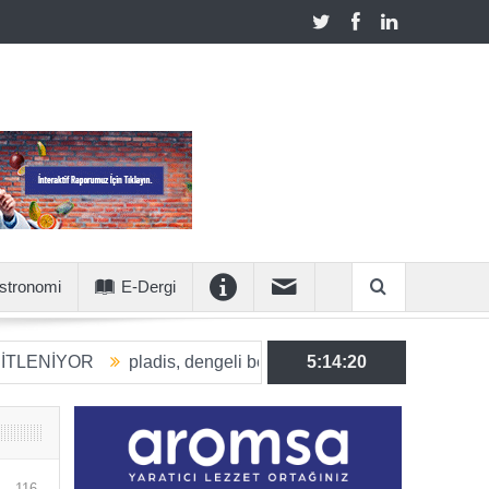
stronomi
E-Dergi
YOR
pladis, dengeli beslenmeye katkı sunan ürün hacmini 203
5:14:21
116