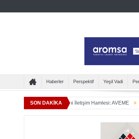
Haberler
Perspektif
Yeşil Vadi
Pe
mın Ötesine Geçen Yeni İletişim Hamlesi: AVEME
SON DAKİKA
İÇECEK