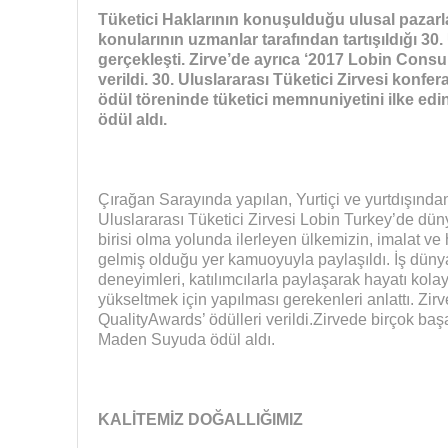
Tüketici Haklarının konuşulduğu ulusal pazarl
konularının uzmanlar tarafından tartışıldığı 30.
gerçekleşti. Zirve’de ayrıca ‘2017 Lobin Cons
verildi. 30. Uluslararası Tüketici Zirvesi konf
ödül töreninde tüketici memnuniyetini ilke e
ödül aldı.
Çırağan Sarayında yapılan, Yurtiçi ve yurtdışından
Uluslararası Tüketici Zirvesi Lobin Turkey’de dü
birisi olma yolunda ilerleyen ülkemizin, imalat ve
gelmiş olduğu yer kamuoyuyla paylaşıldı. İş dünyas
deneyimleri, katılımcılarla paylaşarak hayatı kola
yükseltmek için yapılması gerekenleri anlattı. Z
QualityAwards’ ödülleri verildi.Zirvede birçok başa
Maden Suyuda ödül aldı.
KALİTEMİZ DOĞALLIĞIMIZ