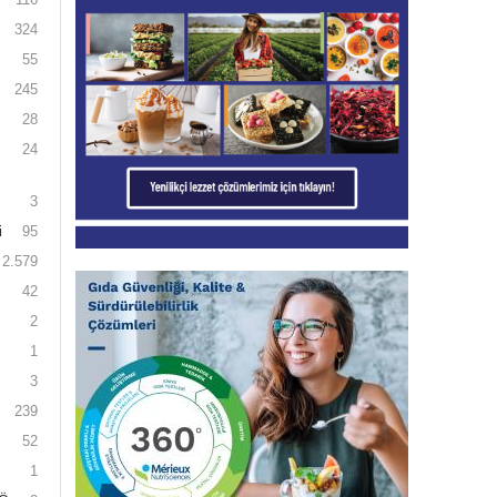
324
55
245
28
24
3
i
95
2.579
42
2
1
3
239
52
1