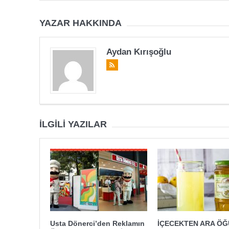
YAZAR HAKKINDA
Aydan Kırışoğlu
İLGILI YAZILAR
Usta Dönerci’den Reklamın
İÇECEKTEN ARA Ö