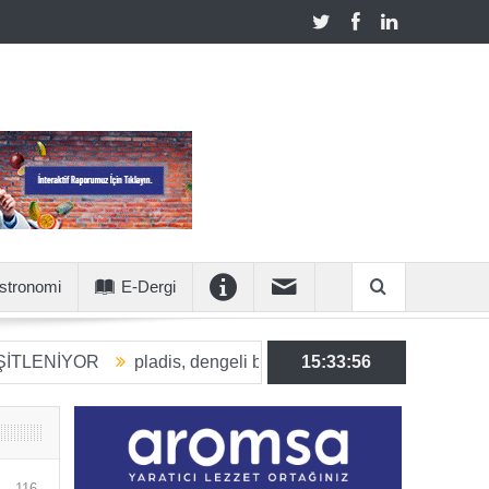
stronomi
E-Dergi
YOR
pladis, dengeli beslenmeye katkı sunan ürün hacmini 203
15:33:57
116