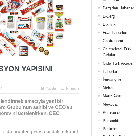
Dergiden Haberler
E-Dergi
Etkinlik
Fuar Haberleri
Gastronomi
Geleneksel Türk
Gıdaları
Gıda Türk Akadem
YON YAPISINI
Haberler
İnovasyon
Mekan
r
Yazdır
E-posta
Metin Acar
lendirmek amacıyla yeni bir
Mevzuat
rero Grubu’nun sahibi ve CEO’su
Perakende
görevini üstelenirken, CEO
Perspektif
Portreler
ı gıda ürünleri piyasasındaki rekabet