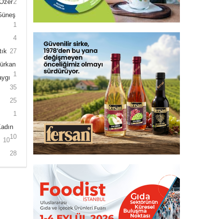
 Özer
2
 Güneş
1
4
tık
27
Gürkan
1
aygı
35
25
1
Kadın
10
10
28