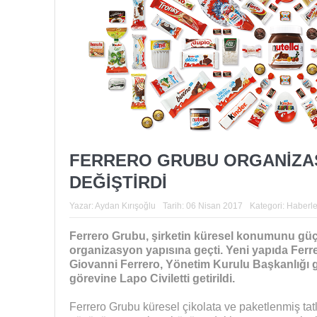
FERRERO GRUBU ORGANİZAS
DEĞİŞTİRDİ
Yazar:
Aydan Kırışoğlu
Tarih:
06 Nisan 2017
Kategori:
Haberle
Ferrero Grubu, şirketin küresel konumunu güç
organizasyon yapısına geçti. Yeni yapıda Fer
Giovanni Ferrero, Yönetim Kurulu Başkanlığı 
görevine Lapo Civiletti getirildi.
Ferrero Grubu küresel çikolata ve paketlenmiş tatl