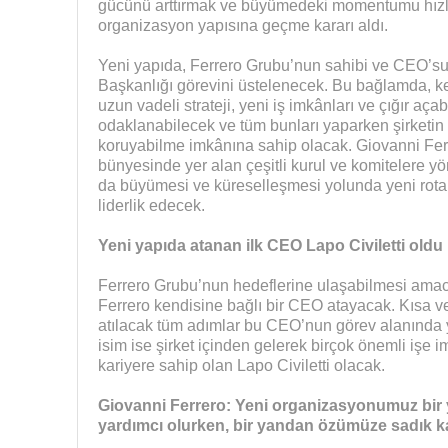
gücünü arttırmak ve büyümedeki momentumu hızl
organizasyon yapısına geçme kararı aldı.
Yeni yapıda, Ferrero Grubu’nun sahibi ve CEO’su
Başkanlığı görevini üstelenecek. Bu bağlamda, ke
uzun vadeli strateji, yeni iş imkânları ve çığır aç
odaklanabilecek ve tüm bunları yaparken şirketin 
koruyabilme imkânına sahip olacak. Giovanni Ferre
bünyesinde yer alan çeşitli kurul ve komitelere y
da büyümesi ve küreselleşmesi yolunda yeni rotal
liderlik edecek.
Yeni yapıda atanan ilk CEO Lapo Civiletti oldu
Ferrero Grubu’nun hedeflerine ulaşabilmesi amacı
Ferrero kendisine bağlı bir CEO atayacak. Kısa v
atılacak tüm adımlar bu CEO’nun görev alanında y
isim ise şirket içinden gelerek birçok önemli işe i
kariyere sahip olan Lapo Civiletti olacak.
Giovanni Ferrero: Yeni organizasyonumuz bir
yardımcı olurken, bir yandan özümüze sadık 