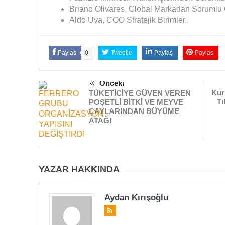
Briano Olivares, Global Markadan Sorumlu 
Aldo Uva, COO Stratejik Birimler.
Paylaş
0
Tweetle
Paylaş
Paylaş
Önceki
Kur
TÜKETİCİYE GÜVEN VEREN
Tı
POŞETLİ BİTKİ VE MEYVE
ÇAYLARINDAN BÜYÜME
ATAĞI
YAZAR HAKKINDA
Aydan Kırışoğlu