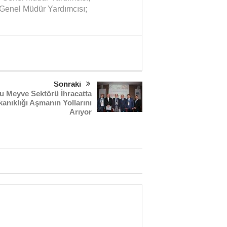
Genel Müdür Yardımcısı;
Sonraki
u Meyve Sektörü İhracatta
kanıklığı Aşmanın Yollarını
Arıyor
Sağlık mı Siyaset mi?
Şubat Ayı Azizliği