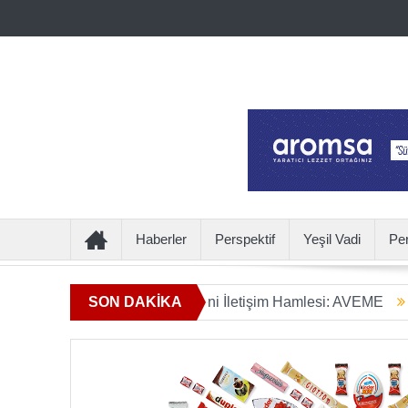
Haberler
Perspektif
Yeşil Vadi
Pe
mın Ötesine Geçen Yeni İletişim Hamlesi: AVEME
SON DAKİKA
İÇECEK