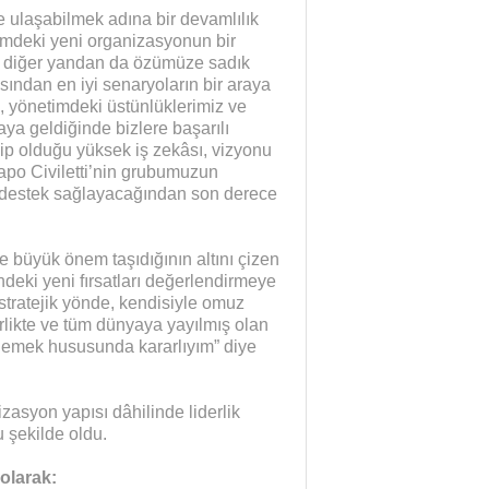
e ulaşabilmek adına bir devamlılık
imdeki yeni organizasyonun bir
n diğer yandan da özümüze sadık
ından en iyi senaryoların bir araya
ı, yönetimdeki üstünlüklerimiz ve
aya geldiğinde bizlere başarılı
hip olduğu yüksek iş zekâsı, vizyonu
apo Civiletti’nin grubumuzun
r destek sağlayacağından son derece
büyük önem taşıdığının altını çizen
ndeki yeni fırsatları değerlendirmeye
stratejik yönde, kendisiyle omuz
irlikte ve tüm dünyaya yayılmış olan
erlemek hususunda kararlıyım” diye
zasyon yapısı dâhilinde liderlik
 şekilde oldu.
olarak: