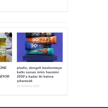
ĞÜNE
pladis, dengeli beslenmeye
katkı sunan ürün hacmini
NİYOR
2030’a kadar iki katına
çıkaracak
29 Temmuz 2026