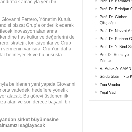
Prof. Dr. Barbaros
andırmak amacıyla yeni bir
Prof. Dr. Erdoğan
Prof. Dr. Gürhan
 Giovanni Ferrero, Yönetim Kurulu
Çiftçioğlu
ndisi bizzat Grup’a önderlik ederek
abilecek inovasyon alanlarına
Prof. Dr. Nevzat Ar
kendine has kültür ve değerlerini de
Prof. Dr. Perihan 
ro, stratejik fonksiyonlar ve Grup
Prof. Dr. Y. Birol S
ön vermenin yanısıra, Grup’un daha
ar belirleyecek ve bu hususta
Prof.Dr. Remziye
Yılmaz
R. Petek ATAMAN
Sürdürülebilirlikte 
yla belirlenen yeni yapıda Giovanni
Yeni Ürünler
e orta vadedeki hedeflere yönelik
Yeşil Vadi
er alacak. Bu görevi üstlenen ilk
mza atan ve son derece başarılı bir
 yandan şirket büyümesine
kalmamızı sağlayacak