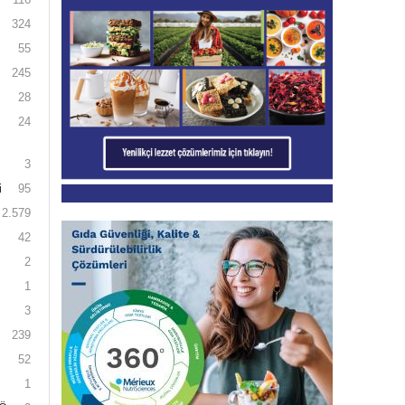
324
55
245
28
24
3
i
95
2.579
42
2
1
3
239
52
1