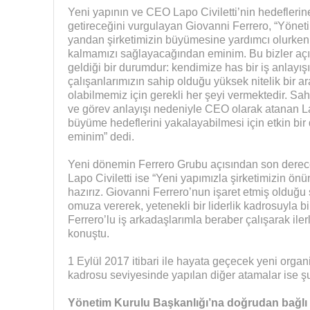
Yeni yapının ve CEO Lapo Civiletti’nin hedeflerin
getireceğini vurgulayan Giovanni Ferrero, “Yönet
yandan şirketimizin büyümesine yardımcı olurke
kalmamızı sağlayacağından eminim. Bu bizler açıs
geldiği bir durumdur: kendimize has bir iş anlayış
çalışanlarımızın sahip olduğu yüksek nitelik bir ar
olabilmemiz için gerekli her şeyi vermektedir. Sa
ve görev anlayışı nedeniyle CEO olarak atanan L
büyüme hedeflerini yakalayabilmesi için etkin bi
eminim” dedi.
Yeni dönemin Ferrero Grubu açısından son derece 
Lapo Civiletti ise “Yeni yapımızla şirketimizin önü
hazırız. Giovanni Ferrero’nun işaret etmiş olduğu 
omuza vererek, yetenekli bir liderlik kadrosuyla b
Ferrero’lu iş arkadaşlarımla beraber çalışarak il
konuştu.
1 Eylül 2017 itibari ile hayata geçecek yeni organi
kadrosu seviyesinde yapılan diğer atamalar ise şu
Yönetim Kurulu Başkanlığı’na doğrudan bağlı 