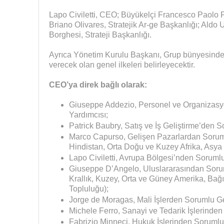
Lapo Civiletti, CEO; Büyükelçi Francesco Paolo Fu
Briano Olivares, Stratejik Ar-ge Başkanlığı; Aldo
Borghesi, Strateji Başkanlığı.
Ayrıca Yönetim Kurulu Başkanı, Grup bünyesinde 
verecek olan genel ilkeleri belirleyecektir.
CEO’ya direk bağlı olarak:
Giuseppe Addezio, Personel ve Organizas
Yardımcısı;
Patrick Baubry, Satış ve İş Geliştirme’den 
Marco Capurso, Gelişen Pazarlardan Sorum
Hindistan, Orta Doğu ve Kuzey Afrika, Asya 
Lapo Civiletti, Avrupa Bölgesi’nden Soruml
Giuseppe D’Angelo, Uluslararasından Sorum
Krallık, Kuzey, Orta ve Güney Amerika, Bağ
Topluluğu);
Jorge de Moragas, Mali İşlerden Sorumlu G
Michele Ferro, Sanayi ve Tedarik İşlerinde
Fabrizio Minneci, Hukuk İşlerinden Soruml