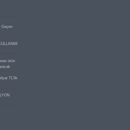
e Geçen
KULLANIM
unan ürün
aracak
lyar TL’lik
İLYON