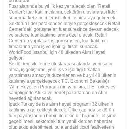
bu fuarda!
Fuar alanında bu yıl ilk kez yer alacak olan “Retail
Center”; fuar katılımcılarını, sektörün uluslararası lider
süpermarket zinciri temsilcileri ile bir araya getirecek.
Sektörün lider perakendecileriyle gerçekleşecek Retail
Center’daki görüşmeler, fuar süresince devam edecek
ve sadece fuar katılımcılarına özel olacak. Retail
Center’da yapılacak iş görüşmeleri, fuar katılımcı
firmalarına yeni iş ve işbirliği fırsatı sunacak.
WorldFood Istanbul için 48 ülkeden Alım Heyeti
geliyor!
Sektör temsilcilerine uluslararası alanda, yeni satın
alma, iş geliştirme, yeni iş ve işbirliği fırsatları
yaratılması amacıyla düzenlenen ve bu yıl 48 ülkenin
katılımıyla gerçekleşecek T.C. Ekonomi Bakanlığı
“Alım Heyetleri Programı”nın yanı sıra, ITE Turkey ev
sahipliğinde Afrika ve hedef pazarlardan da Alım
heyetleri ağırlanacak.
Ipack Turkey’de ise alım heyeti programı 32 ülkenin
katılımıyla gerçekleştirilecek. Ülke çapında sektörün
tüm paydaşlarının birbiri ile etkin bir biçimde iletişime
geçebilmesi, sektördeki tüm yeniliklerden haberdar
olup takip edebilmesi, bu alandaki ticari faaliyetlerin