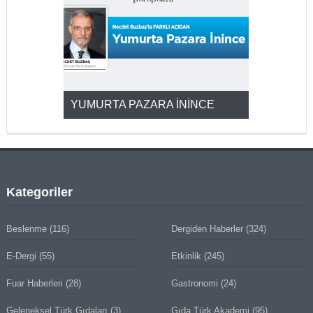
YUMURTA PAZARA İNİNCE
2025’ten 2
Kategoriler
Beslenme
(116)
Dergiden Haberler
(324)
E-Dergi
(55)
Etkinlik
(245)
Fuar Haberleri
(28)
Gastronomi
(24)
Geleneksel Türk Gıdaları
(3)
Gıda Türk Akademi
(95)