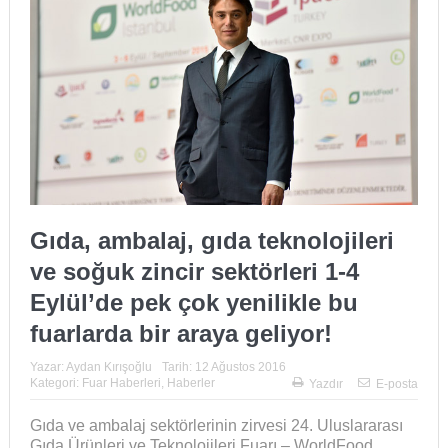
Gıda, ambalaj, gıda teknolojileri
ve soğuk zincir sektörleri 1-4
Eylül’de pek çok yenilikle bu
fuarlarda bir araya geliyor!
Yazar:
Aydan Kırışoğlu
Tarih:
12 Ağustos 2016
Kategori:
Fuar Haberleri
,
Haberler
Yazdır
E-posta
Gıda ve ambalaj sektörlerinin zirvesi 24. Uluslararası
Gıda Ürünleri ve Teknolojileri Fuarı – WorldFood