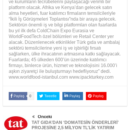
ve kurumların tecrübelerini paylaşacağı verimli bir
platform olacak. Afrika ve Kenya’dan gelecek satın
alma heyetleri, fuar katılımcı firmaların temsilcileriyle
“İkili İş Görüşmeleri Toplantısı”nda bir araya gelecek.
Sektörün önemli iş ve bilgi platformları olan fuarlarda
bu yıl ilk defa ColdChain Expo Eurasia ve
WorldFoodTech özel bölümleri ve Retail Center yer
alacak. Düzenlenecek etkinlikler Türk gıda ve ambalaj
sektörü temsilcilerine yeni iş ve işbirliği fırsatı
sağlarken, ülke ihracatının artmasına katkı sağlayacak.
Fuarlarda; 45 ülkeden 600’ün üzerinde katılımcı
firmayı, binlerce ürün, hizmet ve teknolojisini 16.000’i
aşkın ziyaretçi ile buluşturmayı hedefliyoruz” dedi.
www.worldfood-istanbul.com www.ipackturkey.com
Paylaş
0
Tweetle
Paylaş
Paylaş
Önceki
TAT GIDA’DAN ‘DOMATESİN ÖNDERLERİ’
PROJESİNE 2,5 MİLYON TL’LİK YATIRIM