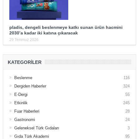
pladis, dengeli beslenmeye katkı sunan ürün hacmini
2030’a kadar iki katına çıkaracak
29 Temmuz 2026
KATEGORILER
Beslenme
116
Dergiden Haberler
324
E-Dergi
55
Etkinlik
245
Fuar Haberleri
28
Gastronomi
24
Geleneksel Türk Gıdaları
3
Gıda Türk Akademi
95