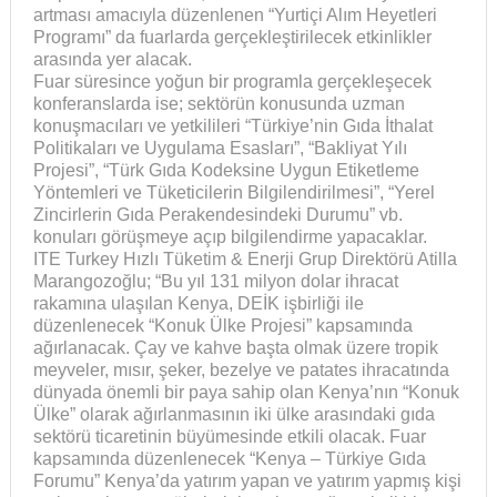
artması amacıyla düzenlenen “Yurtiçi Alım Heyetleri
Programı” da fuarlarda gerçekleştirilecek etkinlikler
arasında yer alacak.
Fuar süresince yoğun bir programla gerçekleşecek
konferanslarda ise; sektörün konusunda uzman
konuşmacıları ve yetkilileri “Türkiye’nin Gıda İthalat
Politikaları ve Uygulama Esasları”, “Bakliyat Yılı
Projesi”, “Türk Gıda Kodeksine Uygun Etiketleme
Yöntemleri ve Tüketicilerin Bilgilendirilmesi”, “Yerel
Zincirlerin Gıda Perakendesindeki Durumu” vb.
konuları görüşmeye açıp bilgilendirme yapacaklar.
ITE Turkey Hızlı Tüketim & Enerji Grup Direktörü Atilla
Marangozoğlu; “Bu yıl 131 milyon dolar ihracat
rakamına ulaşılan Kenya, DEİK işbirliği ile
düzenlenecek “Konuk Ülke Projesi” kapsamında
ağırlanacak. Çay ve kahve başta olmak üzere tropik
meyveler, mısır, şeker, bezelye ve patates ihracatında
dünyada önemli bir paya sahip olan Kenya’nın “Konuk
Ülke” olarak ağırlanmasının iki ülke arasındaki gıda
sektörü ticaretinin büyümesinde etkili olacak. Fuar
kapsamında düzenlenecek “Kenya – Türkiye Gıda
Forumu” Kenya’da yatırım yapan ve yatırım yapmış kişi