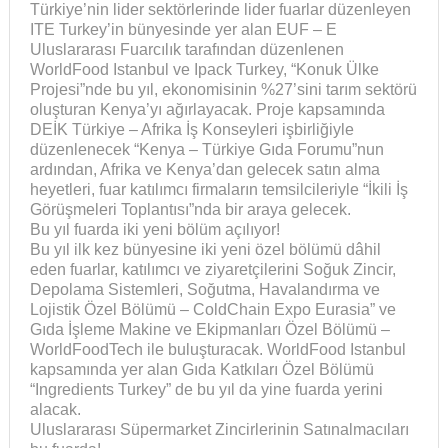
Türkiye’nin lider sektörlerinde lider fuarlar düzenleyen
ITE Turkey’in bünyesinde yer alan EUF – E
Uluslararası Fuarcılık tarafından düzenlenen
WorldFood Istanbul ve Ipack Turkey, “Konuk Ülke
Projesi”nde bu yıl, ekonomisinin %27’sini tarım sektörü
oluşturan Kenya’yı ağırlayacak. Proje kapsamında
DEİK Türkiye – Afrika İş Konseyleri işbirliğiyle
düzenlenecek “Kenya – Türkiye Gıda Forumu”nun
ardından, Afrika ve Kenya’dan gelecek satın alma
heyetleri, fuar katılımcı firmaların temsilcileriyle “İkili İş
Görüşmeleri Toplantısı”nda bir araya gelecek.
Bu yıl fuarda iki yeni bölüm açılıyor!
Bu yıl ilk kez bünyesine iki yeni özel bölümü dâhil
eden fuarlar, katılımcı ve ziyaretçilerini Soğuk Zincir,
Depolama Sistemleri, Soğutma, Havalandırma ve
Lojistik Özel Bölümü – ColdChain Expo Eurasia” ve
Gıda İşleme Makine ve Ekipmanları Özel Bölümü –
WorldFoodTech ile buluşturacak. WorldFood Istanbul
kapsamında yer alan Gıda Katkıları Özel Bölümü
“Ingredients Turkey” de bu yıl da yine fuarda yerini
alacak.
Uluslararası Süpermarket Zincirlerinin Satınalmacıları