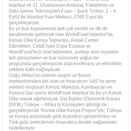
Istanbul ve 31. Uluslararası Ambalaj, Paketleme ve
Gıda İşleme Teknolojileri Fuarı – Ipack Turkey; 1 – 4
Eylül’de İstanbul Fuar Merkezi, CNR Expo’da
gerçekleşecek.
Bu yıl fuar kapsamında pek çok yenilik ve ilki de
beraberinde getirecek olan WorldFood Istanbul’da,
Konuk Ülke Kenya Toplantısı, Retail Center
Etkinlikleri, ColdChain Expo Eurasia ve
WorldFoodTech özel bölümleri, yurtdışı alım heyetleri
ikili görüşmeleri ve fuar süresinde yoğun bir
programda gerçekleşecek olan konferans ve etkinlikler
sektöre katkı sağlayacak.
Doğu Afrika’nın önemli ulaşım ve finans
merkezlerinden biri olan ve ihracatının %65’ini tarım
sektörü oluşturan Kenya; Malezya, Azerbaycan ve
Kosova’dan sonra WorldFood Istanbul’da bu yıl Konuk
Ülke olarak ağırlanacak. Dış İlişkiler Ekonomik Kurulu
(DEİK) Türkiye – Afrika İş Konseyleri işbirliği ile
gerçekleşecek “Konuk Ülke Kenya Projesi”yle; Türkiye
ve Kenya arasındaki gıda ticaretinin geliştirilmesi ve
Türk gıda üreticilerinin ihracatına destek sağlanması
hedefleniyor.