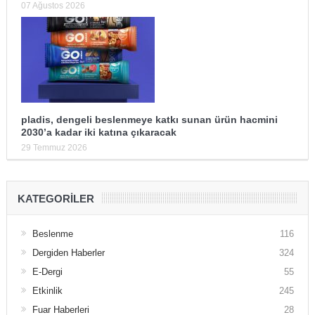
07 Ağustos 2026
pladis, dengeli beslenmeye katkı sunan ürün hacmini
2030’a kadar iki katına çıkaracak
29 Temmuz 2026
KATEGORILER
Beslenme
116
Dergiden Haberler
324
E-Dergi
55
Etkinlik
245
Fuar Haberleri
28