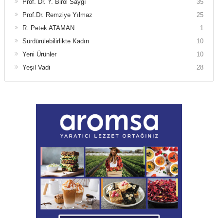
Prof. Dr. Y. Birol Saygı
35
Prof.Dr. Remziye Yılmaz
25
R. Petek ATAMAN
1
Sürdürülebilirlikte Kadın
10
Yeni Ürünler
10
Yeşil Vadi
28