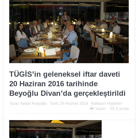
TÜGİS’in geleneksel iftar daveti
20 Haziran 2016 tarihinde
Beyoğlu Divan’da gerçekleştirildi
Yazar:
Aydan Kırışoğlu
Tarih:
26 Haziran 2016
Kategori:
Haberler
Yazdır
E-posta