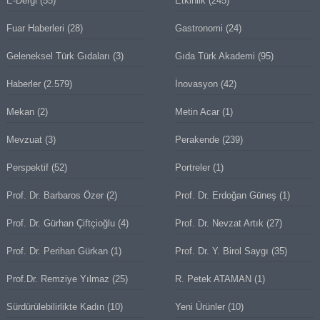
E-Dergi
(55)
Etkinlik
(245)
Fuar Haberleri
(28)
Gastronomi
(24)
Geleneksel Türk Gıdaları
(3)
Gıda Türk Akademi
(95)
Haberler
(2.579)
İnovasyon
(42)
Mekan
(2)
Metin Acar
(1)
Mevzuat
(3)
Perakende
(239)
Perspektif
(52)
Portreler
(1)
Prof. Dr. Barbaros Özer
(2)
Prof. Dr. Erdoğan Güneş
(1)
Prof. Dr. Gürhan Çiftçioğlu
(4)
Prof. Dr. Nevzat Artık
(27)
Prof. Dr. Perihan Gürkan
(1)
Prof. Dr. Y. Birol Saygı
(35)
Prof.Dr. Remziye Yılmaz
(25)
R. Petek ATAMAN
(1)
Sürdürülebilirlikte Kadın
(10)
Yeni Ürünler
(10)